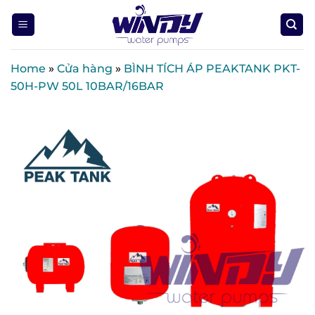
Skip
to
content
Home
»
Cửa hàng
»
BÌNH TÍCH ÁP PEAKTANK PKT-
50H-PW 50L 10BAR/16BAR