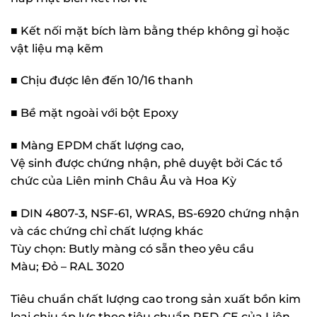
■ Kết nối mặt bích làm bằng thép không gỉ hoặc
vật liệu mạ kẽm
■ Chịu được lên đến 10/16 thanh
■ Bề mặt ngoài với bột Epoxy
■ Màng EPDM chất lượng cao,
Vệ sinh được chứng nhận, phê duyệt bởi Các tổ
chức của Liên minh Châu Âu và Hoa Kỳ
■ DIN 4807-3, NSF-61, WRAS, BS-6920 chứng nhận
và các chứng chỉ chất lượng khác
Tùy chọn: Butly màng có sẵn theo yêu cầu
Màu; Đỏ – RAL 3020
Tiêu chuẩn chất lượng cao trong sản xuất bồn kim
loại chịu áp lực theo tiêu chuẩn PED-CE của Liên