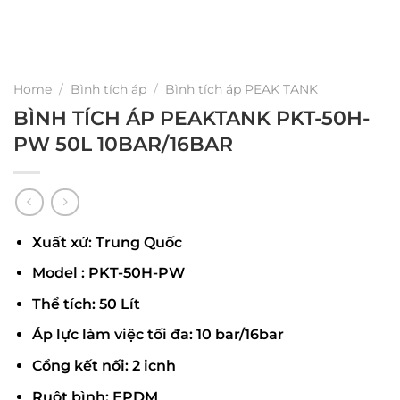
Home
/
Bình tích áp
/
Bình tích áp PEAK TANK
BÌNH TÍCH ÁP PEAKTANK PKT-50H-
PW 50L 10BAR/16BAR
Xuất xứ: Trung Quốc
Model : PKT-50H-PW
Thể tích: 50 Lít
Áp lực làm việc tối đa: 10 bar/16bar
Cổng kết nối: 2 icnh
Ruột bình: EPDM