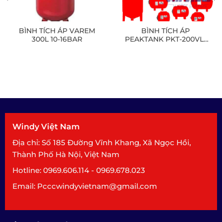
BÌNH TÍCH ÁP VAREM
BÌNH TÍCH ÁP
300L 10-16BAR
PEAKTANK PKT-200VL-
PW 200L 10BAR/16BAR
Windy Việt Nam
Địa chỉ: Số 185 Đường Vĩnh Khang, Xã Ngọc Hồi,
Thành Phố Hà Nội, Việt Nam
Hotline: 0969.606.114 - 0969.678.023
Email: Pcccwindyvietnam@gmail.com