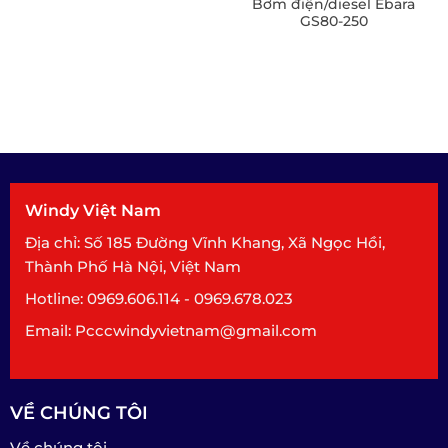
Bơm điện/diesel Ebara
GS80-250
Windy Việt Nam
Địa chỉ: Số 185 Đường Vĩnh Khang, Xã Ngọc Hồi,
Thành Phố Hà Nội, Việt Nam
Hotline: 0969.606.114 - 0969.678.023
Email: Pcccwindyvietnam@gmail.com
VỀ CHÚNG TÔI
Về chúng tôi