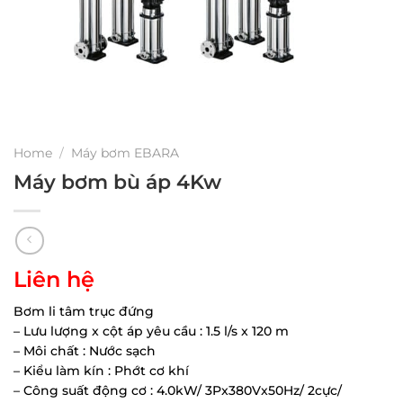
Home
/
Máy bơm EBARA
Máy bơm bù áp 4Kw
Liên hệ
Bơm li tâm trục đứng
– Lưu lượng x cột áp yêu cầu : 1.5 l/s x 120 m
– Môi chất : Nước sạch
– Kiểu làm kín : Phớt cơ khí
– Công suất động cơ : 4.0kW/ 3Px380Vx50Hz/ 2cực/