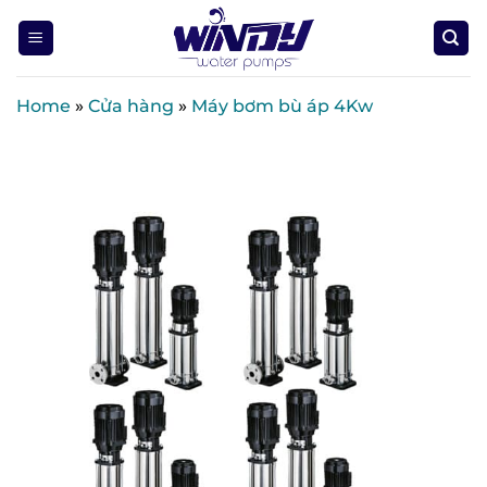
Skip
to
content
Home
»
Cửa hàng
»
Máy bơm bù áp 4Kw