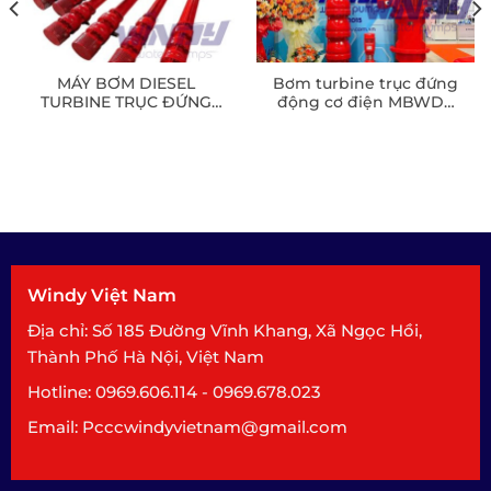
MÁY BƠM DIESEL
Bơm turbine trục đứng
TURBINE TRỤC ĐỨNG
động cơ điện MBWD4
250QJ140-45/3
200-3/90-300
Windy Việt Nam
Địa chỉ: Số 185 Đường Vĩnh Khang, Xã Ngọc Hồi,
Thành Phố Hà Nội, Việt Nam
Hotline: 0969.606.114 - 0969.678.023
Email: Pcccwindyvietnam@gmail.com