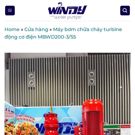
Skip
to
content
Home
»
Cửa hàng
»
Máy bơm chữa cháy turbine
động cơ điện MBWD200-3/55