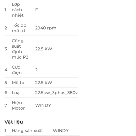
Lớp
1
cách
F
nhiệt
Tốc độ
2
2940 rpm
mô tơ
Công
suất
3
22.5 kW
định
mức P2
Cực
4
2
điện
5
Mô tơ
22.5 kW
6
Loại
22.5kw_3phas_380v
Hiệu
7
WINDY
Motor
Vật liệu
1
Hãng sản xuất
WINDY