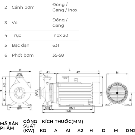
Đồng /
2
Cánh bơm
Gang / Inox
Đồng /
3
Vỏ
Gang
4
Trục
inox 201
5
Bạc đạn
6311
6
Phốt bơm
35-58
CÔNG
KÍCH THƯỚC(MM)
MÃ SẢN
SUẤT
PHẨM
(KW)
KG
A
A1
A2
H
D
M
DN