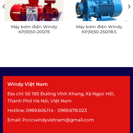
Máy bơm điện Windy
Máy bơm điện Windy
KP(R)50-200/15
KP(R)50-250/18.5
Windy Việt Nam
Địa chỉ: Số 185 Đường Vĩnh Khang, Xã Ngọc Hồi,
Thành Phố Hà Nội, Việt Nam
Hotline: 0969.606.114 - 0969.678.023
Email: Pcccwindyvietnam@gmail.com