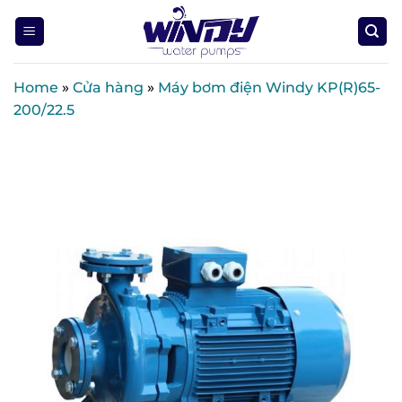
Skip
to
content
Home
»
Cửa hàng
»
Máy bơm điện Windy KP(R)65-
200/22.5