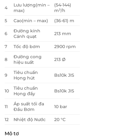
Lưu lượng(min –
(54-144)
4
max)
m³/h
5
Cao(min – max)
(36-61) m
Đường kính
6
213 mm
Cánh quạt
7
Tốc độ bơm
2900 rpm
Đường cong
8
213 Ø
hiệu suất
Tiêu chuẩn
9
Bs10k JIS
Họng hút
Tiêu chuẩn
10
Bs10k JIS
Họng đẩy
Áp suất tối đa
11
10 bar
Đầu Bơm
12
Nhiệt độ Nước
20 °C
Mô tơ