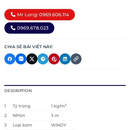
Mr Long: 0969.606.114
0969.678.023
CHIA SẺ BÀI VIẾT NÀY:
DESCRIPTION
1
Tỷ trọng
1 kg/m³
2
NPSH
3 m
3
Loại bơm
WINDY