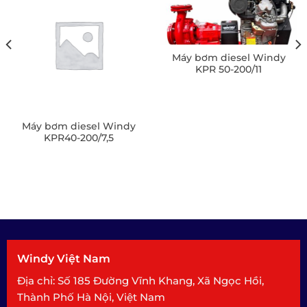
Máy bơm diesel Windy
KPR 50-200/11
Máy bơm diesel Windy
KPR40-200/7,5
Windy Việt Nam
Địa chỉ: Số 185 Đường Vĩnh Khang, Xã Ngọc Hồi,
Thành Phố Hà Nội, Việt Nam