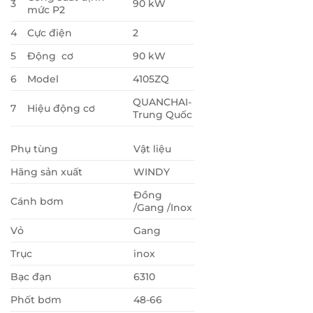
3
90 kW
mức P2
4
Cực điện
2
5
Động cơ
90 kW
6
Model
4105ZQ
QUANCHAI-
7
Hiệu động cơ
Trung Quốc
Phụ tùng
Vật liệu
Hãng sản xuất
WINDY
Đồng
Cánh bơm
/Gang /Inox
Vỏ
Gang
Trục
inox
Bạc đạn
6310
Phốt bơm
48-66