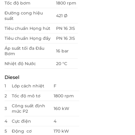
Tốc độ bơm
1800 rpm
Đường cong hiệu
421 Ø
suất
Tiêu chuẩn Họng hút
PN 16 JIS
Tiêu chuẩn Họng đẩy
PN 16 JIS
Áp suất tối đa Đầu
16 bar
Bơm
Nhiệt độ Nước
20 °C
Diesel
1
Lớp cách nhiệt
F
2
Tốc độ mô tơ
1800 rpm
Công suất định
3
160 kW
mức P2
4
Cực điện
4
5
Động cơ
170 kW