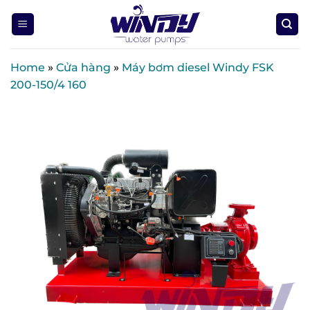
Skip
to
content
Home
»
Cửa hàng
»
Máy bơm diesel Windy FSK
200-150/4 160