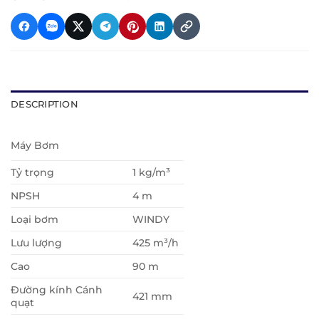
DESCRIPTION
Máy Bơm
Tỷ trọng
1 kg/m³
NPSH
4 m
Loại bơm
WINDY
Lưu lượng
425 m³/h
Cao
90 m
Đường kính Cánh
421 mm
quạt