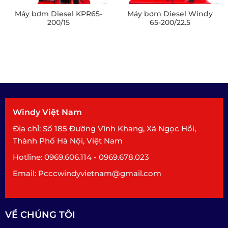
Máy bơm Diesel KPR65-
Máy bơm Diesel Windy
200/15
65-200/22.5
Windy Việt Nam
Địa chỉ: Số 185 Đường Vĩnh Khang, Xã Ngọc Hồi,
Thành Phố Hà Nội, Việt Nam
Hotline: 0969.606.114 - 0969.678.023
Email: Pcccwindyvietnam@gmail.com
VỀ CHÚNG TÔI