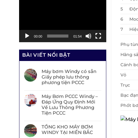
chơi
5
Độn
Video
6
Mod
7
Hiệ
00:00
01:54
Phụ tù
Hãng sả
BÀI VIẾT NỔI BẬT
Cánh b
Máy bơm Windy có sẵn
Vỏ
Giấy phép lưu thông
phương tiện PCCC
Trục
Bạc đạ
Máy Bơm PCCC Windy –
Đáp Ứng Quy Định Mới
Phốt b
Về Lưu Thông Phương
Tiện PCCC
TỔNG KHO MÁY BƠM
WINDY TẠI MIỀN BẮC