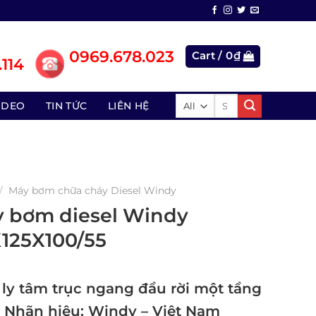
0969.678.023
Cart /
0
₫
114
Search
IDEO
TIN TỨC
LIÊN HỆ
for:
/
Máy bơm chữa cháy Diesel Windy
 bơm diesel Windy
125X100/55
ly tâm trục ngang đầu rời một tầng
 Nhãn hiệu: Windy – Việt Nam