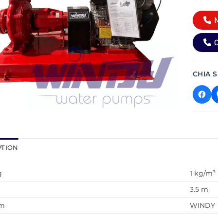
M
0
CHIA S
PTION
g
1 kg/m³
3.5 m
ơm
WINDY