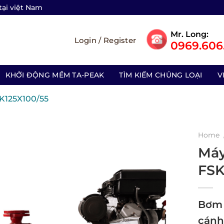
tại việt Nam
Mr. Long:
Login / Register
0969.606.
KHỞI ĐỘNG MỀM TA-PEAK
TÌM KIẾM CHỦNG LOẠI
V
K125X100/55
Home
Máy
FSK
Bơm 
cánh