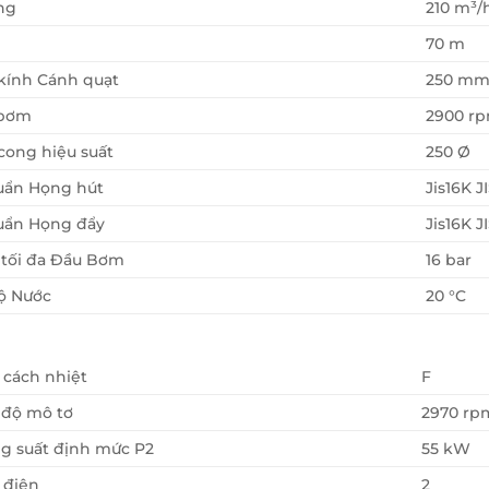
ng
210 m³/
70 m
kính Cánh quạt
250 m
 bơm
2900 r
ong hiệu suất
250 Ø
uẩn Họng hút
Jis16K J
uẩn Họng đẩy
Jis16K J
 tối đa Đầu Bơm
16 bar
ộ Nước
20 °C
 cách nhiệt
F
 độ mô tơ
2970 rp
g suất định mức P2
55 kW
 điện
2