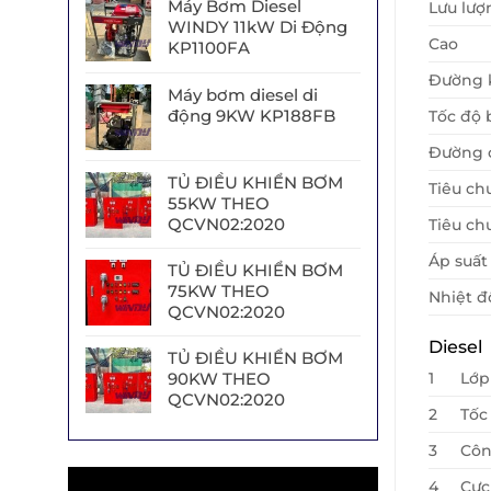
Máy Bơm Diesel
Lưu lượ
WINDY 11kW Di Động
Cao
KP1100FA
Đường 
Máy bơm diesel di
động 9KW KP188FB
Tốc độ
Đường c
TỦ ĐIỀU KHIỂN BƠM
Tiêu ch
55KW THEO
QCVN02:2020
Tiêu ch
Áp suất
TỦ ĐIỀU KHIỂN BƠM
75KW THEO
Nhiệt đ
QCVN02:2020
Diesel
TỦ ĐIỀU KHIỂN BƠM
1
Lớp
90KW THEO
QCVN02:2020
2
Tốc
3
Côn
Trình
4
Cực