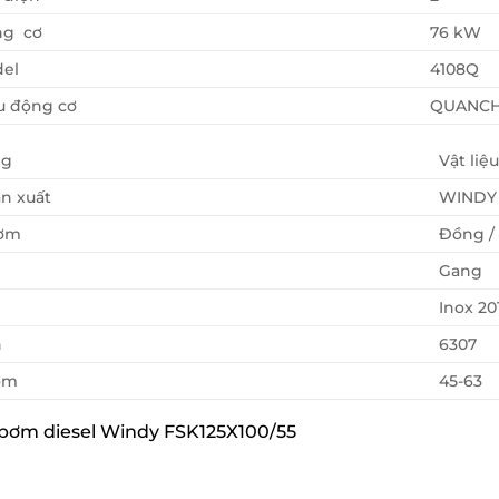
g cơ
76 kW
el
4108Q
u động cơ
QUANCHA
ng
Vật liệu
n xuất
WINDY
ơm
Đồng / 
Gang
Inox 20
n
6307
ơm
45-63