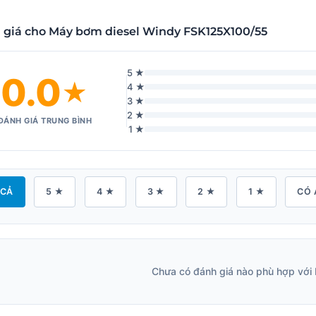
 giá cho Máy bơm diesel Windy FSK125X100/55
5 ★
0.0
★
4 ★
3 ★
2 ★
ĐÁNH GIÁ TRUNG BÌNH
1 ★
 CẢ
5 ★
4 ★
3 ★
2 ★
1 ★
CÓ 
Chưa có đánh giá nào phù hợp với 