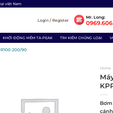
tại việt Nam
Mr. Long:
Login / Register
0969.606.
KHỞI ĐỘNG MỀM TA-PEAK
TÌM KIẾM CHỦNG LOẠI
V
PR100-200/90
Home
Máy
KPR
Bơm 
cánh