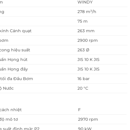
ơm
WINDY
ng
278 m³/h
75 m
kính Cánh quạt
263 mm
 bơm
2900 rpm
ong hiệu suất
263 Ø
uẩn Họng hút
JIS 10 K JIS
uẩn Họng đẩy
JIS 10 K JIS
 tối đa Đầu Bơm
16 bar
ộ Nước
20 °C
cách nhiệt
F
độ mô tơ
2970 rpm
 suất định mức P2
90 kW