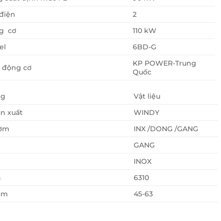
điện
2
g cơ
110 kW
el
6BD-G
KP POWER-Trung
 động cơ
Quốc
ng
Vật liệu
n xuất
WINDY
ơm
INX /DONG /GANG
GANG
INOX
n
6310
ơm
45-63