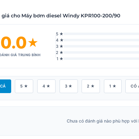
 giá cho Máy bơm diesel Windy KPR100-200/90
5 ★
0.0
★
4 ★
3 ★
2 ★
ĐÁNH GIÁ TRUNG BÌNH
1 ★
 CẢ
5 ★
4 ★
3 ★
2 ★
1 ★
CÓ 
Chưa có đánh giá nào phù hợp với 