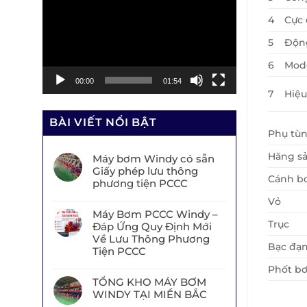
chơi
4
Cực 
Video
5
Độn
6
Mod
00:00
01:54
7
Hiệu
BÀI VIẾT NỔI BẬT
Phụ tù
Hãng sả
Máy bơm Windy có sẵn
Giấy phép lưu thông
Cánh b
phương tiện PCCC
Vỏ
Máy Bơm PCCC Windy –
Trục
Đáp Ứng Quy Định Mới
Về Lưu Thông Phương
Bạc đạ
Tiện PCCC
Phốt b
TỔNG KHO MÁY BƠM
WINDY TẠI MIỀN BẮC