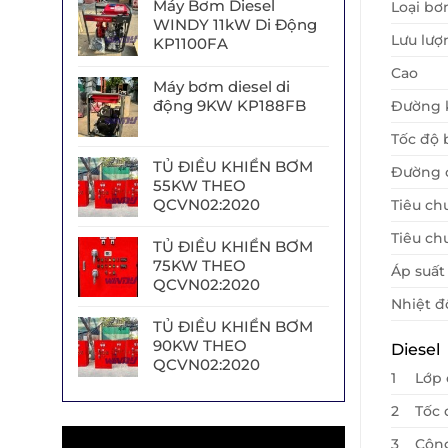
Máy Bơm Diesel
Loại b
WINDY 11kW Di Động
Lưu lượ
KP1100FA
Cao
Máy bơm diesel di
động 9KW KP188FB
Đường 
Tốc độ
TỦ ĐIỀU KHIỂN BƠM
Đường c
55KW THEO
QCVN02:2020
Tiêu ch
Tiêu ch
TỦ ĐIỀU KHIỂN BƠM
75KW THEO
Áp suất
QCVN02:2020
Nhiệt đ
TỦ ĐIỀU KHIỂN BƠM
90KW THEO
Diesel
QCVN02:2020
1
Lớp 
2
Tốc 
Trình
3
Công