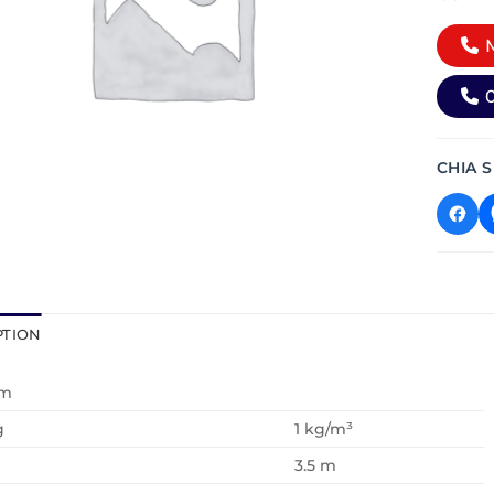
M
0
CHIA S
PTION
ơm
g
1 kg/m³
3.5 m