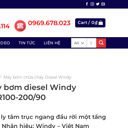
0969.678.023
Cart /
0
₫
114
Search
IDEO
TIN TỨC
LIÊN HỆ
for:
/
Máy bơm chữa cháy Diesel Windy
 bơm diesel Windy
100-200/90
ly tâm trục ngang đầu rời một tầng
 Nhãn hiệu: Windy – Việt Nam