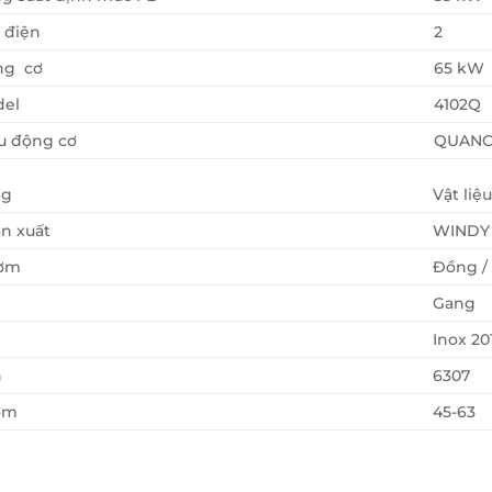
 điện
2
ng cơ
65 kW
el
4102Q
u động cơ
QUANCH
ng
Vật liệu
n xuất
WINDY
ơm
Đồng / 
Gang
Inox 20
n
6307
ơm
45-63