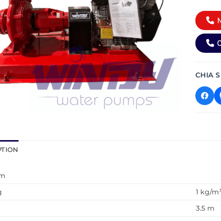
M
0
CHIA S
PTION
ơm
g
1 kg/m
3.5 m