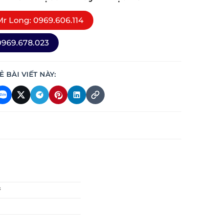
r Long: 0969.606.114
969.678.023
Ẻ BÀI VIẾT NÀY:
³