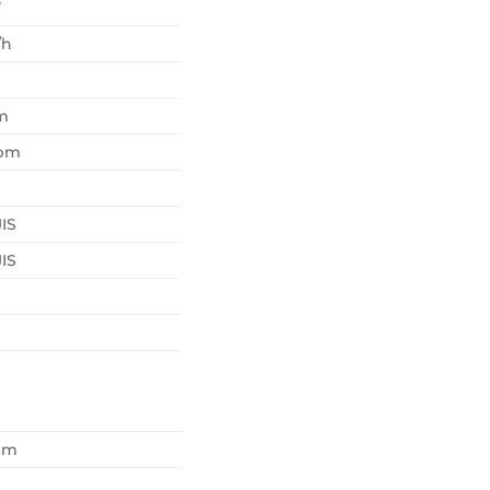
Y
/h
m
rpm
JIS
JIS
pm