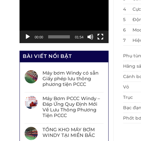
chơi
4
Cực
Video
5
Độ
6
Mod
00:00
01:54
7
Hiệ
Phụ tù
BÀI VIẾT NỔI BẬT
Hãng sả
Máy bơm Windy có sẵn
Cánh b
Giấy phép lưu thông
phương tiện PCCC
Vỏ
Trục
Máy Bơm PCCC Windy –
Đáp Ứng Quy Định Mới
Bạc đạ
Về Lưu Thông Phương
Tiện PCCC
Phốt b
TỔNG KHO MÁY BƠM
WINDY TẠI MIỀN BẮC