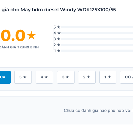
 giá cho Máy bơm diesel Windy WDK125X100/55
5 ★
0.0
★
4 ★
3 ★
2 ★
ĐÁNH GIÁ TRUNG BÌNH
1 ★
 CẢ
5 ★
4 ★
3 ★
2 ★
1 ★
CÓ 
Chưa có đánh giá nào phù hợp với 