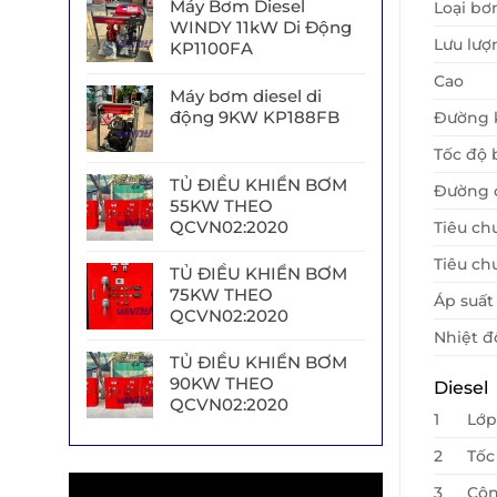
Máy Bơm Diesel
Loại b
WINDY 11kW Di Động
Lưu lượ
KP1100FA
Cao
Máy bơm diesel di
động 9KW KP188FB
Đường 
Tốc độ
TỦ ĐIỀU KHIỂN BƠM
Đường c
55KW THEO
QCVN02:2020
Tiêu ch
Tiêu ch
TỦ ĐIỀU KHIỂN BƠM
75KW THEO
Áp suất
QCVN02:2020
Nhiệt đ
TỦ ĐIỀU KHIỂN BƠM
90KW THEO
Diesel
QCVN02:2020
1
Lớp
2
Tốc
Trình
3
Côn