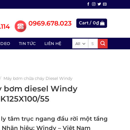
0969.678.023
Cart /
0
₫
114
Search
IDEO
TIN TỨC
LIÊN HỆ
for:
/
Máy bơm chữa cháy Diesel Windy
 bơm diesel Windy
125X100/55
ly tâm trục ngang đầu rời một tầng
 Nhãn hiệu: Windy – Việt Nam