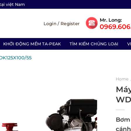
tại việt Nam
Mr. Long:
Login / Register
0969.606.
KHỞI ĐỘNG MỀM TA-PEAK
TÌM KIẾM CHỦNG LOẠI
V
DK125X100/55
Home
Máy
WDK
Bơm 
cánh