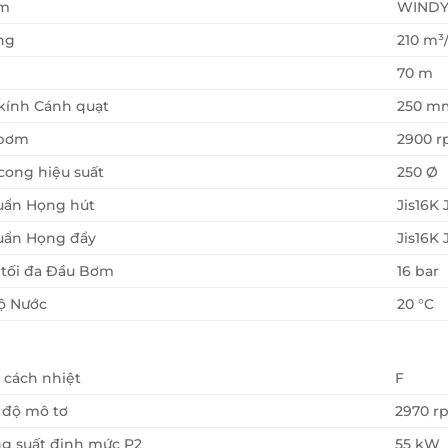
ơm
WIND
ng
210 m³
70 m
kính Cánh quạt
250 m
 bơm
2900 
ong hiệu suất
250 Ø
uẩn Họng hút
Jis16K 
uẩn Họng đẩy
Jis16K 
 tối đa Đầu Bơm
16 bar
ộ Nước
20 °C
 cách nhiệt
F
 độ mô tơ
2970 r
g suất định mức P2
55 kW