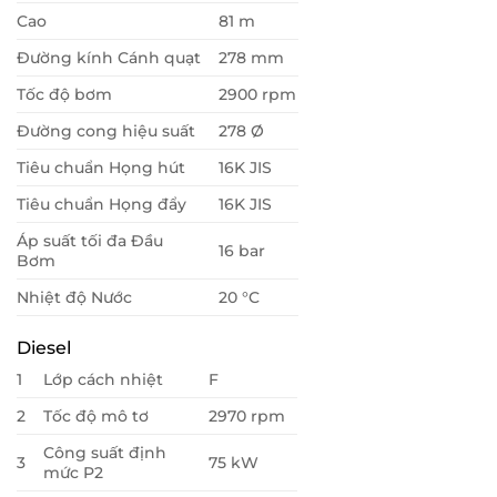
Cao
81 m
Đường kính Cánh quạt
278 mm
Tốc độ bơm
2900 rpm
Đường cong hiệu suất
278 Ø
Tiêu chuẩn Họng hút
16K JIS
Tiêu chuẩn Họng đẩy
16K JIS
Áp suất tối đa Đầu
16 bar
Bơm
Nhiệt độ Nước
20 °C
Diesel
1
Lớp cách nhiệt
F
2
Tốc độ mô tơ
2970 rpm
Công suất định
3
75 kW
mức P2