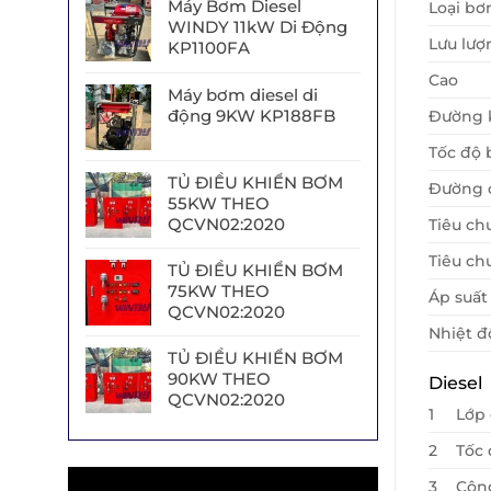
Máy Bơm Diesel
Loại b
WINDY 11kW Di Động
Lưu lượ
KP1100FA
Cao
Máy bơm diesel di
động 9KW KP188FB
Đường 
Tốc độ
TỦ ĐIỀU KHIỂN BƠM
Đường c
55KW THEO
QCVN02:2020
Tiêu ch
Tiêu ch
TỦ ĐIỀU KHIỂN BƠM
75KW THEO
Áp suất
QCVN02:2020
Nhiệt đ
TỦ ĐIỀU KHIỂN BƠM
90KW THEO
Diesel
QCVN02:2020
1
Lớp 
2
Tốc 
Trình
3
Công