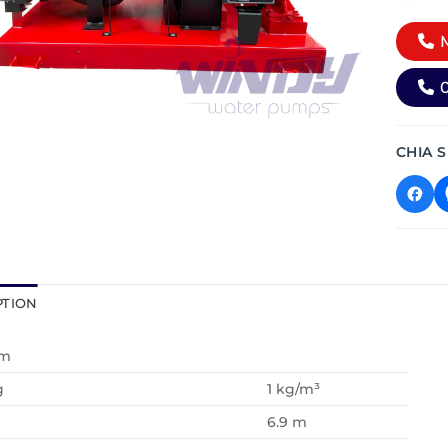
M
0
CHIA S
PTION
ơm
g
1 kg/m³
6.9 m