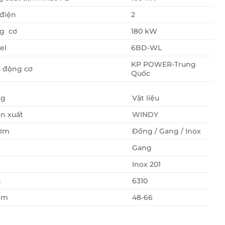
điện
2
g cơ
180 kW
el
6BD-WL
KP POWER-Trung
u động cơ
Quốc
ng
Vật liệu
n xuất
WINDY
ơm
Đồng / Gang / Inox
Gang
Inox 201
n
6310
ơm
48-66