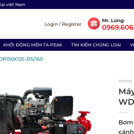
tại việt Nam
Mr. Long:
Login / Register
0969.606.
KHỞI ĐỘNG MỀM TA-PEAK
TÌM KIẾM CHỦNG LOẠI
V
R150X125-315/160
Home
Máy
WDR
Bơm 
cánh