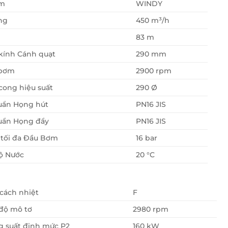
ơm
WINDY
ng
450 m³/h
83 m
kính Cánh quạt
290 mm
 bơm
2900 rpm
ong hiệu suất
290 Ø
uẩn Họng hút
PN16 JIS
uẩn Họng đẩy
PN16 JIS
 tối đa Đầu Bơm
16 bar
ộ Nước
20 °C
cách nhiệt
F
độ mô tơ
2980 rpm
 suất định mức P2
160 kW