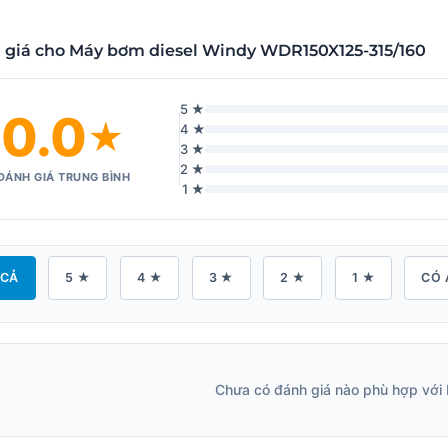
 giá cho Máy bơm diesel Windy WDR150X125-315/160
5 ★
0.0
★
4 ★
3 ★
2 ★
ĐÁNH GIÁ TRUNG BÌNH
1 ★
 CẢ
5 ★
4 ★
3 ★
2 ★
1 ★
CÓ 
Chưa có đánh giá nào phù hợp với 