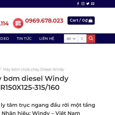
0969.678.023
Cart /
0
₫
114
Search
IDEO
TIN TỨC
LIÊN HỆ
for:
/
Máy bơm chữa cháy Diesel Windy
 bơm diesel Windy
150X125-315/160
ly tâm trục ngang đầu rời một tầng
 Nhãn hiệu: Windy – Việt Nam