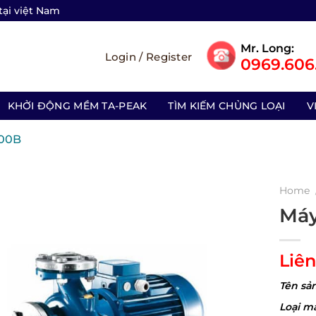
tại việt Nam
Mr. Long:
Login / Register
0969.606.
KHỞI ĐỘNG MỀM TA-PEAK
TÌM KIẾM CHỦNG LOẠI
V
200B
Home
Máy
Liên
Tên sả
Loại m