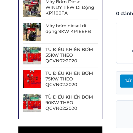
Máy Bơm Diesel
WINDY 11kW Di Động
KP1100FA
0 đánh
Máy bơm diesel di
động 9KW KP188FB
TỦ ĐIỀU KHIỂN BƠM
55KW THEO
QCVN02:2020
TỦ ĐIỀU KHIỂN BƠM
75KW THEO
TẤT
QCVN02:2020
TỦ ĐIỀU KHIỂN BƠM
90KW THEO
QCVN02:2020
Trình