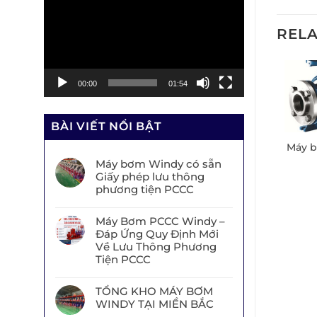
chơi
Video
REL
00:00
01:54
BÀI VIẾT NỔI BẬT
ơm PENTAX CM 50-
Máy bơm Pentax CM 65-
Máy b
160B
200B
Máy bơm Windy có sẵn
Giấy phép lưu thông
phương tiện PCCC
Máy Bơm PCCC Windy –
Đáp Ứng Quy Định Mới
Về Lưu Thông Phương
Tiện PCCC
TỔNG KHO MÁY BƠM
WINDY TẠI MIỀN BẮC