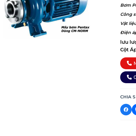
Bơm Pe
Công s
Vật liệ
Điện á
lưu lư
Cột Áp
M
0
CHIA S