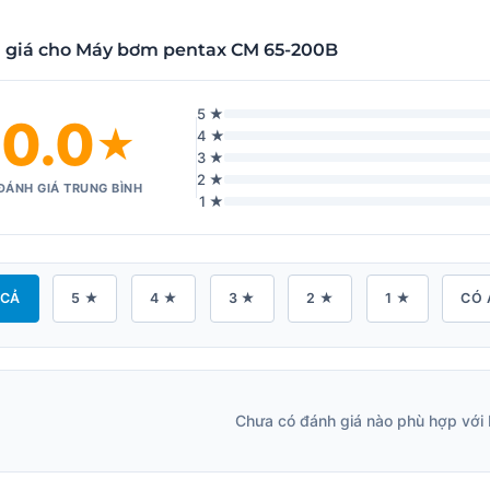
 giá cho Máy bơm pentax CM 65-200B
5 ★
0.0
★
4 ★
3 ★
2 ★
ĐÁNH GIÁ TRUNG BÌNH
1 ★
 CẢ
5 ★
4 ★
3 ★
2 ★
1 ★
CÓ 
Chưa có đánh giá nào phù hợp với 