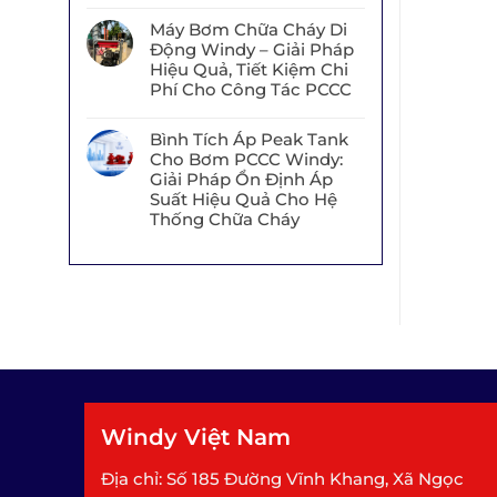
Máy Bơm Chữa Cháy Di
Động Windy – Giải Pháp
Hiệu Quả, Tiết Kiệm Chi
Phí Cho Công Tác PCCC
Bình Tích Áp Peak Tank
Cho Bơm PCCC Windy:
Giải Pháp Ổn Định Áp
Suất Hiệu Quả Cho Hệ
Thống Chữa Cháy
Windy Việt Nam
Địa chỉ: Số 185 Đường Vĩnh Khang, Xã Ngọc