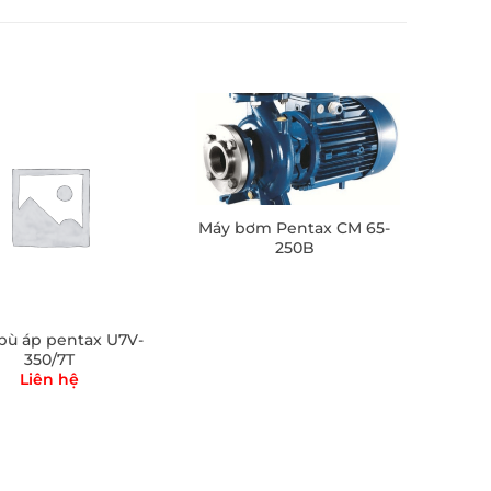
Máy bơm Pentax CM 65-
250B
ù áp pentax U7V-
350/7T
Liên hệ