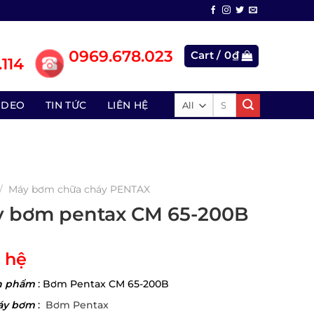
0969.678.023
Cart /
0
₫
114
Search
IDEO
TIN TỨC
LIÊN HỆ
for:
/
Máy bơm chữa cháy PENTAX
 bơm pentax CM 65-200B
 hệ
n phẩm
: Bơm Pentax CM 65-200B
áy bơm
:
Bơm Pentax