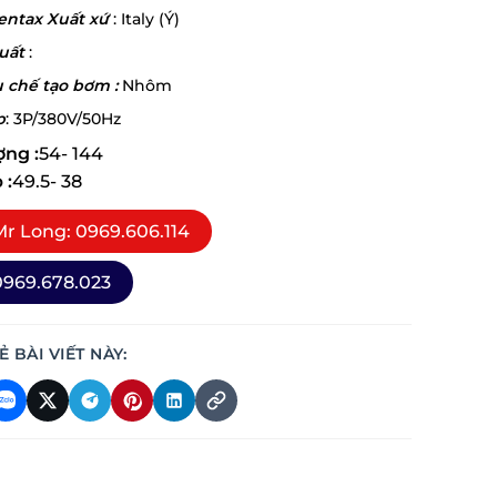
ntax Xuất xứ
: Italy (Ý)
uất
:
u chế tạo bơm :
Nhôm
p
: 3P/380V/50Hz
ợng :
54- 144
 :
49.5- 38
r Long: 0969.606.114
969.678.023
Ẻ BÀI VIẾT NÀY: