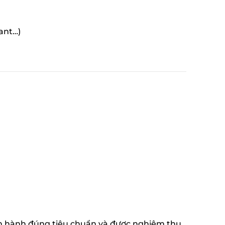
rant…)
ận hành đúng tiêu chuẩn và được nghiệm thu