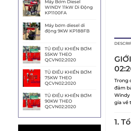
Máy Bơm Diesel
WINDY 11kW Di Động
KP1100FA
Máy bơm diesel di
động 9KW KP188FB
DESCRI
TỦ ĐIỀU KHIỂN BƠM
55KW THEO
GIỚ
QCVN02:2020
02:
TỦ ĐIỀU KHIỂN BƠM
75KW THEO
Trong 
QCVN02:2020
đảm bả
Windy 
TỦ ĐIỀU KHIỂN BƠM
90KW THEO
gia về
QCVN02:2020
1. 
Trình