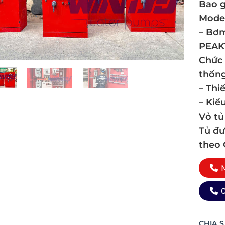
Bao g
Mode
– Bơm
PEAK
Chức 
thốn
– Thiế
– Kiể
Vỏ tủ
Tủ đư
theo
M
0
CHIA S