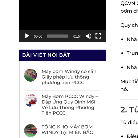
QCVN 0
chơi
bơm ch
Video
Quy ch
00:00
01:54
Nhà 
Trun
BÀI VIẾT NỔI BẬT
Nhà 
Máy bơm Windy có sẵn
Giấy phép lưu thông
Mục ti
phương tiện PCCC
nổ.
Máy Bơm PCCC Windy –
Đáp Ứng Quy Định Mới
Về Lưu Thông Phương
2. T
Tiện PCCC
Tủ điề
TỔNG KHO MÁY BƠM
WINDY TẠI MIỀN BẮC
Điều