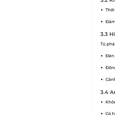
Thời
Đảm 
3.3 H
Tủ phải
Đèn 
Đồng
Cảnh
3.4 A
Khôn
Có h