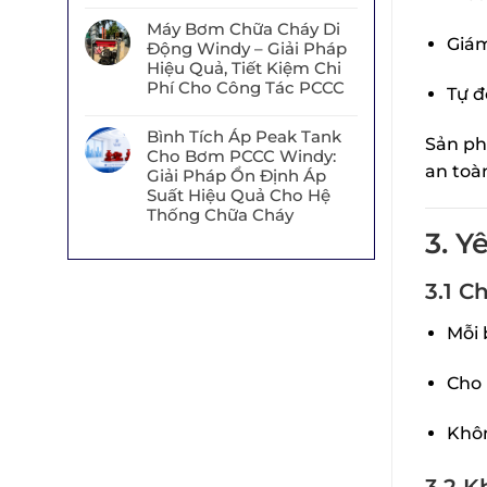
Máy Bơm Chữa Cháy Di
Giám
Động Windy – Giải Pháp
Hiệu Quả, Tiết Kiệm Chi
Phí Cho Công Tác PCCC
Tự đ
Bình Tích Áp Peak Tank
Sản ph
Cho Bơm PCCC Windy:
an toà
Giải Pháp Ổn Định Áp
Suất Hiệu Quả Cho Hệ
Thống Chữa Cháy
3. Y
3.1 C
Mỗi 
Cho
Khôn
3.2 K