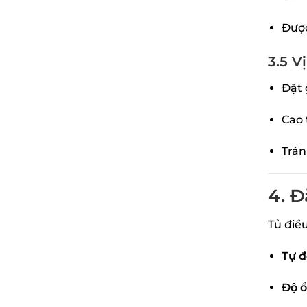
Được
3.5 Vị
Đặt 
Cao 
Trán
4. Đ
Tủ điề
Tự đ
Độ ổ