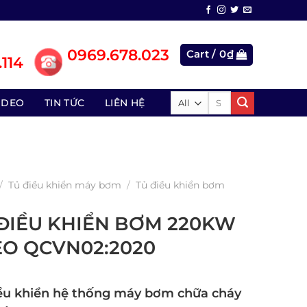
0969.678.023
Cart /
0
₫
114
Search
IDEO
TIN TỨC
LIÊN HỆ
for:
/
Tủ điều khiển máy bơm
/
Tủ điều khiển bơm
ĐIỀU KHIỂN BƠM 220KW
EO QCVN02:2020
ều khiển hệ thống máy bơm chữa cháy