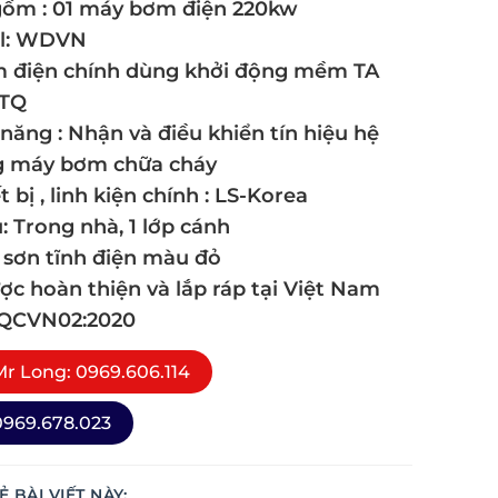
ồm : 01 máy bơm điện 220kw
l: WDVN
 điện chính dùng khởi động mềm TA
TQ
năng : Nhận và điều khiển tín hiệu hệ
g máy bơm chữa cháy
t bị , linh kiện chính : LS-Korea
u: Trong nhà, 1 lớp cánh
 sơn tĩnh điện màu đỏ
ợc hoàn thiện và lắp ráp tại Việt Nam
 QCVN02:2020
r Long: 0969.606.114
969.678.023
Ẻ BÀI VIẾT NÀY: