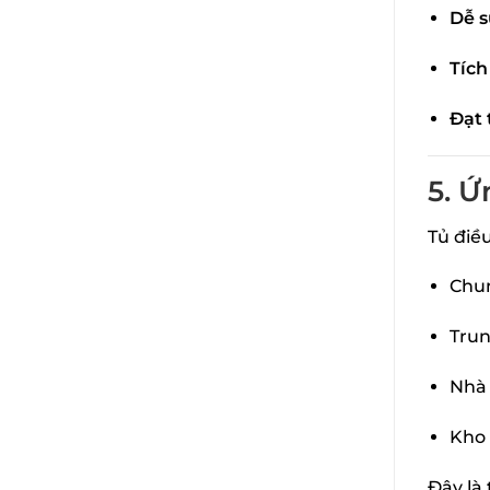
Dễ 
Tích
Đạt 
5. Ứ
Tủ điề
Chun
Tru
Nhà 
Kho 
Đây là