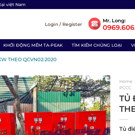
tại việt Nam
Mr. Long:
Login / Register
0969.606.
KHỞI ĐỘNG MỀM TA-PEAK
TÌM KIẾM CHỦNG LOẠI
V
KW THEO QCVN02:2020
Home
PCCC
TỦ 
TH
Tủ đi