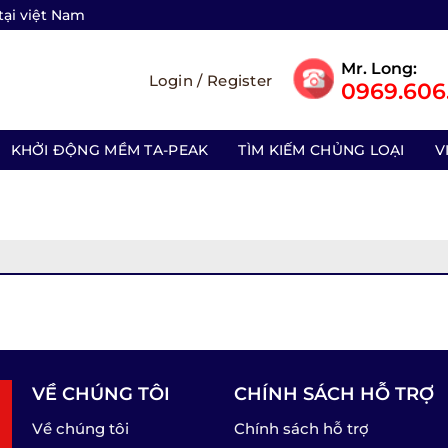
tại việt Nam
Mr. Long:
Login / Register
0969.606.
KHỞI ĐỘNG MỀM TA-PEAK
TÌM KIẾM CHỦNG LOẠI
V
VỀ CHÚNG TÔI
CHÍNH SÁCH HỖ TRỢ
Về chúng tôi
Chính sách hỗ trợ