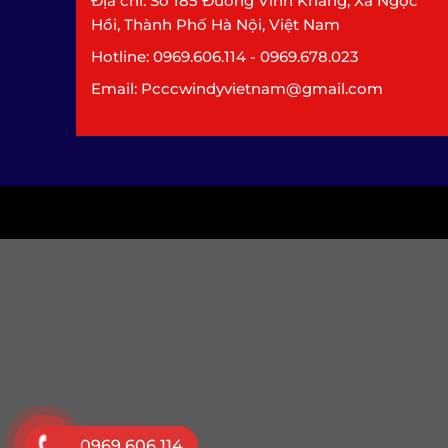
Địa chỉ: Số 185 Đường Vĩnh Khang, Xã Ngọc
Hồi, Thành Phố Hà Nội, Việt Nam
Hotline: 0969.606.114 - 0969.678.023
Email: Pcccwindyvietnam@gmail.com
0969.606.114