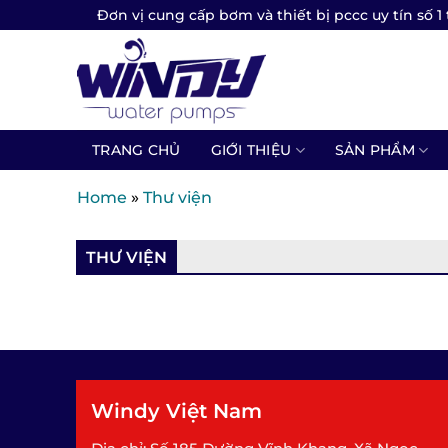
Skip
Đơn vị cung cấp bơm và thiết bị pccc uy tín số 1 
to
content
TRANG CHỦ
GIỚI THIỆU
SẢN PHẨM
Home
»
Thư viện
THƯ VIỆN
Windy Việt Nam