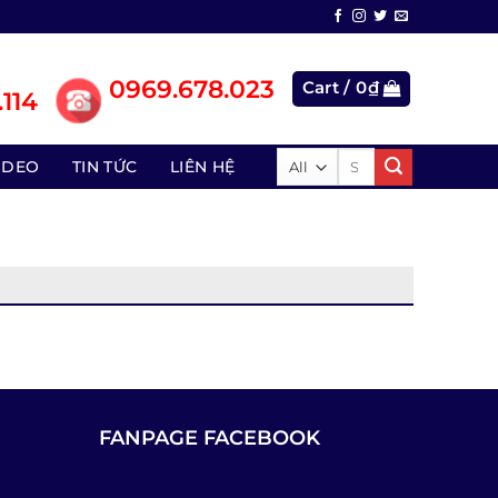
0969.678.023
Cart /
0
₫
114
Search
IDEO
TIN TỨC
LIÊN HỆ
for:
FANPAGE FACEBOOK