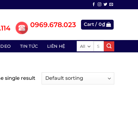
0969.678.023
Cart /
0
₫
114
Search
IDEO
TIN TỨC
LIÊN HỆ
for:
 single result