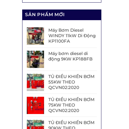
SẢN PHẨM MỚI
Máy Bơm Diesel
WINDY 11kW Di Động
KP1100FA
Máy bơm diesel di
động 9KW KP188FB
TỦ ĐIỀU KHIỂN BƠM
55KW THEO
QCVN02:2020
TỦ ĐIỀU KHIỂN BƠM
75KW THEO
QCVN02:2020
TỦ ĐIỀU KHIỂN BƠM
90KW THEO