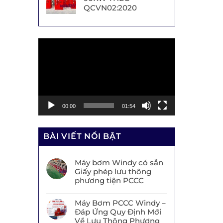
QCVN02:2020
Trình
chơi
Video
00:00
01:54
BÀI VIẾT NỔI BẬT
Máy bơm Windy có sẵn
Giấy phép lưu thông
phương tiện PCCC
Máy Bơm PCCC Windy –
Đáp Ứng Quy Định Mới
Về Lưu Thông Phương