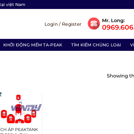
tại việt Nam
Mr. Long:
Login / Register
0969.606.
KHỞI ĐỘNG MỀM TA-PEAK
TÌM KIẾM CHỦNG LOẠI
V
Showing the
ÍCH ÁP PEAKTANK