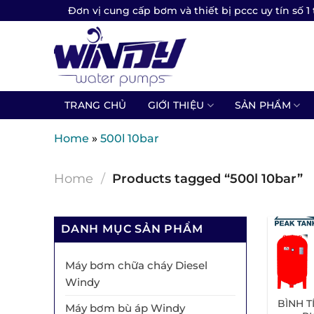
Skip
Đơn vị cung cấp bơm và thiết bị pccc uy tín số 1 
to
content
TRANG CHỦ
GIỚI THIỆU
SẢN PHẨM
Home
»
500l 10bar
Home
/
Products tagged “500l 10bar”
DANH MỤC SẢN PHẨM
Máy bơm chữa cháy Diesel
Windy
BÌNH T
Máy bơm bù áp Windy