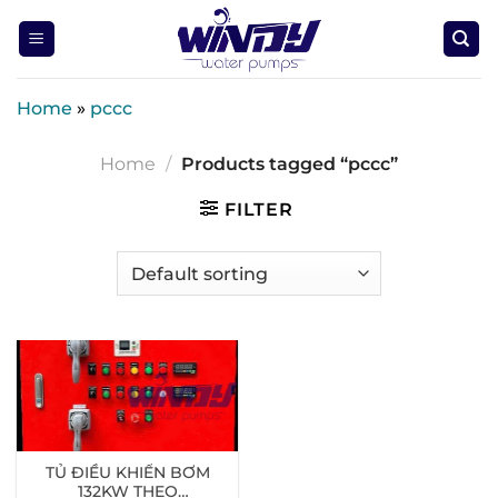
Skip
to
content
Home
»
pccc
Home
/
Products tagged “pccc”
FILTER
TỦ ĐIỀU KHIỂN BƠM
132KW THEO