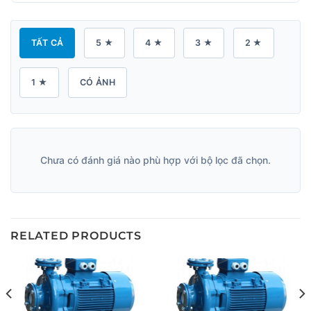
TẤT CẢ
5 ★
4 ★
3 ★
2 ★
1 ★
CÓ ẢNH
Chưa có đánh giá nào phù hợp với bộ lọc đã chọn.
RELATED PRODUCTS