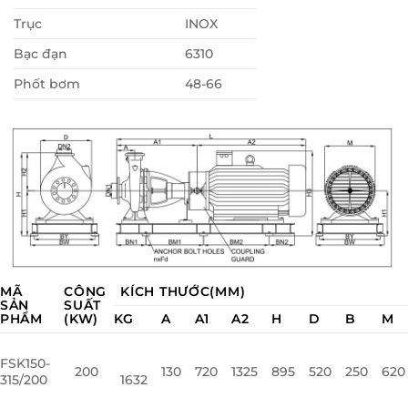
Trục
INOX
Bạc đạn
6310
Phốt bơm
48-66
MÃ
CÔNG
KÍCH THƯỚC(MM)
SẢN
SUẤT
PHẨM
(KW)
KG
A
A1
A2
H
D
B
M
FSK150-
200
130
720
1325
895
520
250
620
315/200
1632