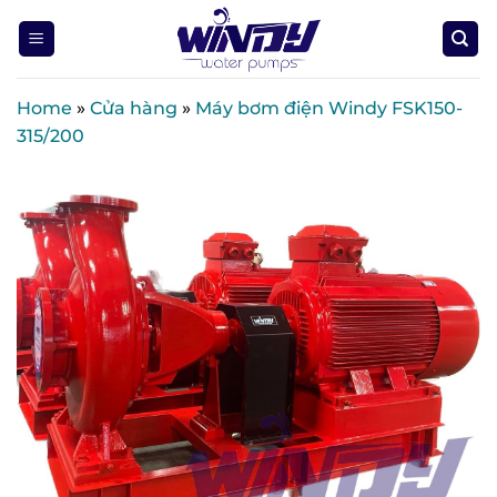
Skip
to
content
Home
»
Cửa hàng
»
Máy bơm điện Windy FSK150-
315/200