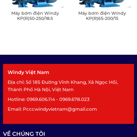
Máy bơm điện Windy
Máy bơm điện Windy
KP(R)50-250/18.5
KP(R)65-200/15
Windy Việt Nam
Địa chỉ: Số 185 Đường Vĩnh Khang, Xã Ngọc Hồi,
Thành Phố Hà Nội, Việt Nam
Hotline: 0969.606.114 - 0969.678.023
Email: Pcccwindyvietnam@gmail.com
VỀ CHÚNG TÔI