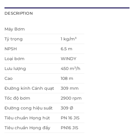
DESCRIPTION
Máy Bơm
Tỷ trọng
1 kg/m³
NPSH
6.5 m
Loại bơm
WINDY
Lưu lượng
450 m³/h
Cao
108 m
Đường kính Cánh quạt
309 mm
Tốc độ bơm
2900 rpm
Đường cong hiệu suất
309 Ø
Tiêu chuẩn Họng hút
PN 16 JIS
Tiêu chuẩn Họng đẩy
PN16 JIS