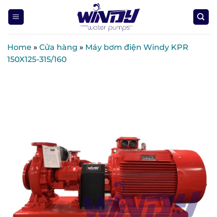
Skip
to
content
Home
»
Cửa hàng
»
Máy bơm điện Windy KPR
150X125-315/160