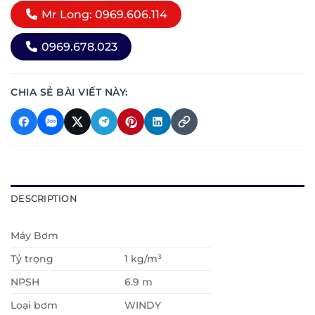
Mr Long: 0969.606.114
0969.678.023
CHIA SẺ BÀI VIẾT NÀY:
DESCRIPTION
Máy Bơm
Tỷ trọng
1 kg/m³
NPSH
6.9 m
Loại bơm
WINDY