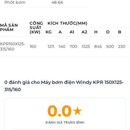
Phốt bơm
48-66
CÔNG
KÍCH THƯỚC(MM)
MÃ SẢN
SUẤT
PHẨM
(KW)
KG
A
A1
A2
H
D
B
KPR150X125-
160
1211
140
700
1325
845
500
230
315/160
0 đánh giá cho Máy bơm điện Windy KPR 150X125-
315/160
0.0
★
ĐÁNH GIÁ TRUNG BÌNH