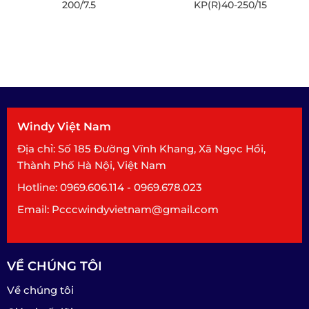
200/7.5
KP(R)40-250/15
Windy Việt Nam
Địa chỉ: Số 185 Đường Vĩnh Khang, Xã Ngọc Hồi,
Thành Phố Hà Nội, Việt Nam
Hotline: 0969.606.114 - 0969.678.023
Email: Pcccwindyvietnam@gmail.com
VỀ CHÚNG TÔI
Về chúng tôi