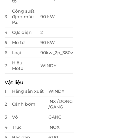
tơ
Công suất
3
định mức
90 kW
P2
4
Cực điện
2
5
Mô tơ
90 kW
6
Loại
90kw_2p_380v
Hiệu
7
WINDY
Motor
Vật liệu
1
Hãng sản xuất
WINDY
INX /DONG
2
Cánh bơm
/GANG
3
Vỏ
GANG
4
Trục
INOX
5
Bạc đạn
6310