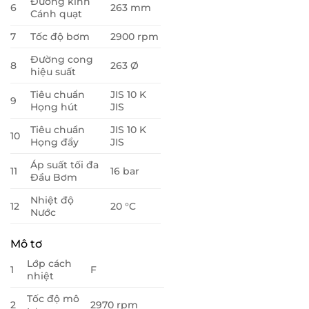
Đường kính
6
263 mm
Cánh quạt
7
Tốc độ bơm
2900 rpm
Đường cong
8
263 Ø
hiệu suất
Tiêu chuẩn
JIS 10 K
9
Họng hút
JIS
Tiêu chuẩn
JIS 10 K
10
Họng đẩy
JIS
Áp suất tối đa
11
16 bar
Đầu Bơm
Nhiệt độ
12
20 °C
Nước
Mô tơ
Lớp cách
1
F
nhiệt
Tốc độ mô
2
2970 rpm