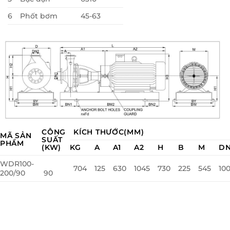
6
Phốt bơm
45-63
CÔNG
KÍCH THƯỚC(MM)
MÃ SẢN
SUẤT
PHẨM
(KW)
KG
A
A1
A2
H
B
M
D
WDR100-
704
125
630
1045
730
225
545
10
200/90
90