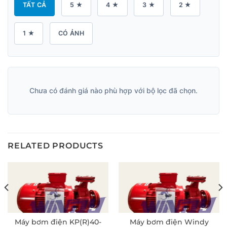
TẤT CẢ
5 ★
4 ★
3 ★
2 ★
1 ★
CÓ ẢNH
Chưa có đánh giá nào phù hợp với bộ lọc đã chọn.
RELATED PRODUCTS
Máy bơm điện KP(R)40-
Máy bơm điện Windy