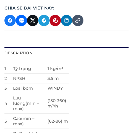
CHIA SẺ BÀI VIẾT NÀY:
DESCRIPTION
1
Tỷ trọng
1 kg/m³
2
NPSH
3.5 m
3
Loại bơm
WINDY
Lưu
(150-360)
4
lượng(min –
m³/h
max)
Cao(min –
5
(62-86) m
max)