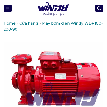
Skip
to
content
Home
»
Cửa hàng
»
Máy bơm điện Windy WDR100-
200/90