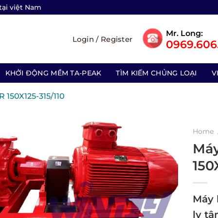
tại việt Nam
Mr. Long:
Login / Register
0969.606.
KHỞI ĐỘNG MỀM TA-PEAK
TÌM KIẾM CHỦNG LOẠI
V
150X125-315/110
Home
Máy
150
Máy 
ly t