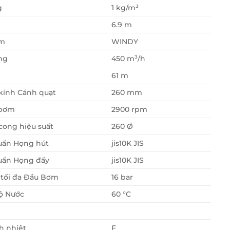
g
1 kg/m³
6.9 m
ơm
WINDY
ng
450 m³/h
61 m
kính Cánh quạt
260 mm
 bơm
2900 rpm
ong hiệu suất
260 Ø
uẩn Họng hút
jis10K JIS
uẩn Họng đẩy
jis10K JIS
 tối đa Đầu Bơm
16 bar
ộ Nước
60 °C
h nhiệt
F