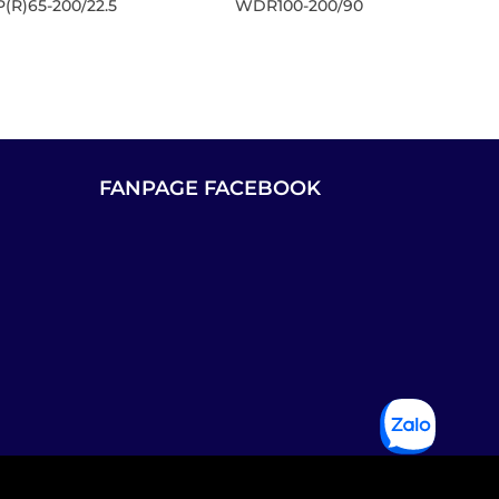
(R)65-200/22.5
WDR100-200/90
FANPAGE FACEBOOK