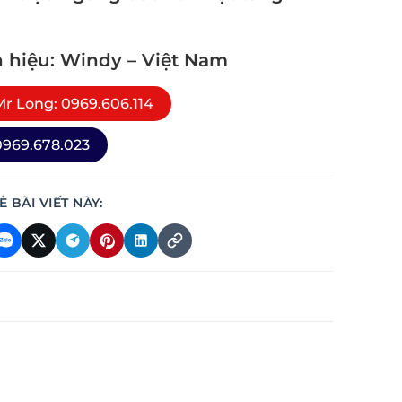
 hiệu: Windy – Việt Nam
r Long: 0969.606.114
969.678.023
Ẻ BÀI VIẾT NÀY: