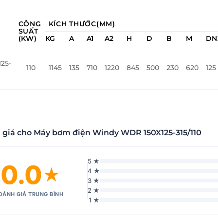
CÔNG
KÍCH THƯỚC(MM)
SUẤT
(KW)
KG
A
A1
A2
H
D
B
M
DN
25-
110
1145
135
710
1220
845
500
230
620
125
 giá cho Máy bơm điện Windy WDR 150X125-315/110
5 ★
0.0
★
4 ★
3 ★
2 ★
ĐÁNH GIÁ TRUNG BÌNH
1 ★