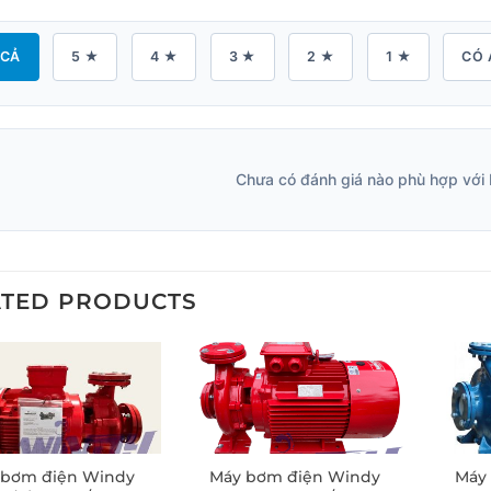
 CẢ
5 ★
4 ★
3 ★
2 ★
1 ★
CÓ 
Chưa có đánh giá nào phù hợp với 
ATED PRODUCTS
 bơm điện Windy
Máy bơm điện Windy
Máy