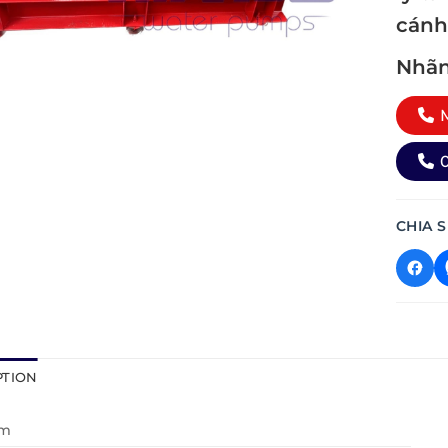
cánh
Nhãn
M
0
CHIA S
PTION
ơm