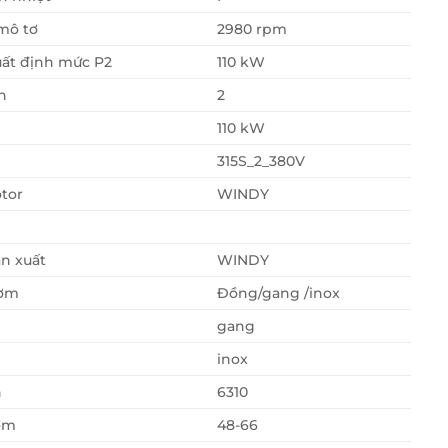
mô tơ
2980 rpm
ất định mức P2
110 kW
n
2
110 kW
315S_2_380V
tor
WINDY
n xuất
WINDY
ơm
Đồng/gang /inox
gang
inox
n
6310
ơm
48-66