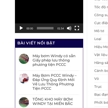
chơi
Tốc độ 
Video
Công su
Cực điệ
00:00
01:54
Mô tơ
Loại
BÀI VIẾT NỔI BẬT
Hiệu Mo
Vật liệu
Máy bơm Windy có sẵn
Giấy phép lưu thông
Hãng sả
phương tiện PCCC
Cánh b
Máy Bơm PCCC Windy –
Vỏ
Đáp Ứng Quy Định Mới
Về Lưu Thông Phương
Trục
Tiện PCCC
Bạc đạ
TỔNG KHO MÁY BƠM
Phốt b
WINDY TẠI MIỀN BẮC