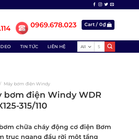
0969.678.023
Cart /
0
₫
114
Search
IDEO
TIN TỨC
LIÊN HỆ
for:
/
Máy bơm điện Windy
 bơm điện Windy WDR
X125-315/110
bơm chữa cháy động cơ điện Bơm
âm trục ngang đầu rời một tầng