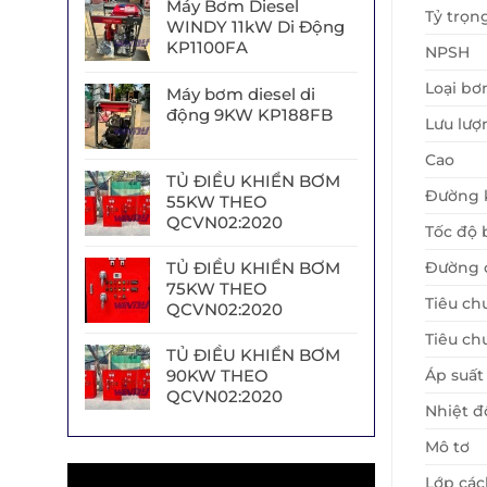
Máy Bơm Diesel
Tỷ trọn
WINDY 11kW Di Động
KP1100FA
NPSH
Loại b
Máy bơm diesel di
động 9KW KP188FB
Lưu lượ
Cao
TỦ ĐIỀU KHIỂN BƠM
Đường 
55KW THEO
QCVN02:2020
Tốc độ
Đường c
TỦ ĐIỀU KHIỂN BƠM
75KW THEO
Tiêu ch
QCVN02:2020
Tiêu ch
TỦ ĐIỀU KHIỂN BƠM
Áp suất
90KW THEO
QCVN02:2020
Nhiệt đ
Mô tơ
Trình
Lớp các