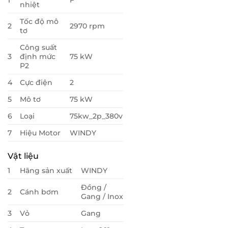
1
F
nhiệt
Tốc độ mô
2
2970 rpm
tơ
Công suất
3
định mức
75 kW
P2
4
Cực điện
2
5
Mô tơ
75 kW
6
Loại
75kw_2p_380v
7
Hiệu Motor
WINDY
Vật liệu
1
Hãng sản xuất
WINDY
Đồng /
2
Cánh bơm
Gang / Inox
3
Vỏ
Gang