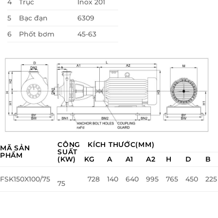
4
Trục
Inox 201
5
Bạc đạn
6309
6
Phốt bơm
45-63
CÔNG
KÍCH THƯỚC(MM)
MÃ SẢN
SUẤT
PHẨM
(KW)
KG
A
A1
A2
H
D
B
FSK150X100/75
728
140
640
995
765
450
225
75