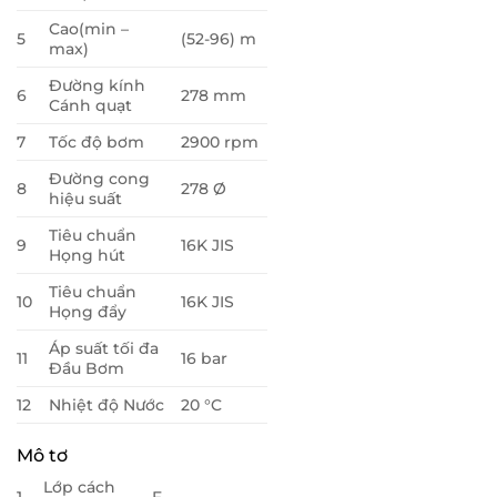
Cao(min –
5
(52-96) m
max)
Đường kính
6
278 mm
Cánh quạt
7
Tốc độ bơm
2900 rpm
Đường cong
8
278 Ø
hiệu suất
Tiêu chuẩn
9
16K JIS
Họng hút
Tiêu chuẩn
10
16K JIS
Họng đẩy
Áp suất tối đa
11
16 bar
Đầu Bơm
12
Nhiệt độ Nước
20 °C
Mô tơ
Lớp cách