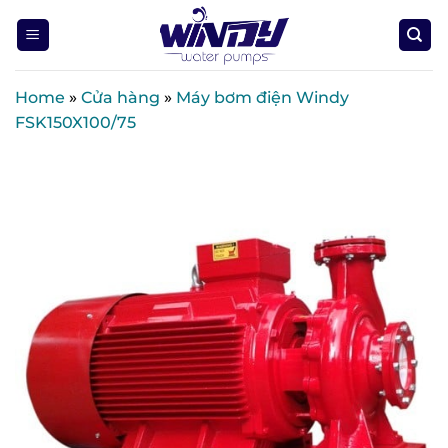
Skip
to
content
Home
»
Cửa hàng
»
Máy bơm điện Windy
FSK150X100/75