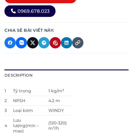
0969.678.023
CHIA SẺ BÀI VIẾT NÀY:
DESCRIPTION
1
Tỷ trọng
1 kg/m³
2
NPSH
4.2 m
3
Loại bơm
WINDY
Lưu
(120-320)
4
lượng(min –
m³/h
max)