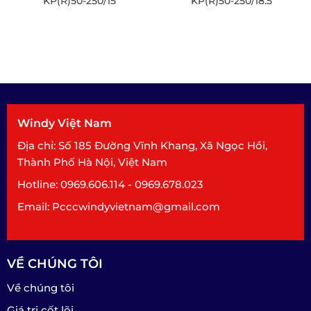
KP(R)50-250/15
KP(R)50-250/18.5
Windy Việt Nam
Địa chỉ: Số 185 Đường Vĩnh Khang, Xã Ngọc Hồi,
Thành Phố Hà Nội, Việt Nam
Hotline: 0969.606.114 - 0969.678.023
Email: Pcccwindyvietnam@gmail.com
VỀ CHÚNG TÔI
Về chúng tôi
Giá trị cốt lõi