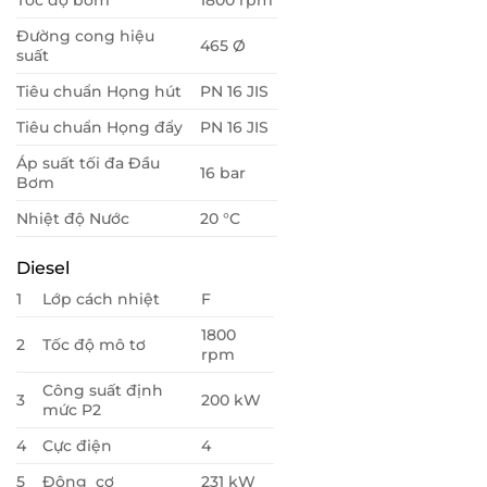
Tốc độ bơm
1800 rpm
Đường cong hiệu
465 Ø
suất
Tiêu chuẩn Họng hút
PN 16 JIS
Tiêu chuẩn Họng đẩy
PN 16 JIS
Áp suất tối đa Đầu
16 bar
Bơm
Nhiệt độ Nước
20 °C
Diesel
1
Lớp cách nhiệt
F
1800
2
Tốc độ mô tơ
rpm
Công suất định
3
200 kW
mức P2
4
Cực điện
4
5
Động cơ
231 kW