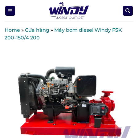
Skip
to
content
Home
»
Cửa hàng
»
Máy bơm diesel Windy FSK
200-150/4 200