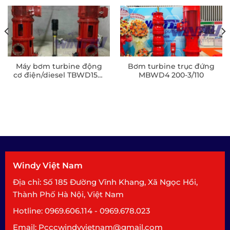
Máy bơm turbine động
Bơm turbine trục đứng
cơ điện/diesel TBWD150-
MBWD4 200-3/110
2/30
Windy Việt Nam
Địa chỉ: Số 185 Đường Vĩnh Khang, Xã Ngọc Hồi,
Thành Phố Hà Nội, Việt Nam
Hotline: 0969.606.114 - 0969.678.023
Email: Pcccwindyvietnam@gmail.com