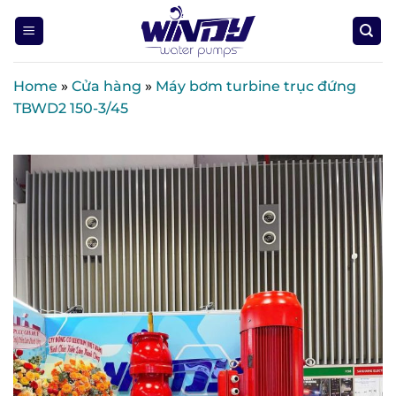
Skip
to
content
Home
»
Cửa hàng
»
Máy bơm turbine trục đứng
TBWD2 150-3/45