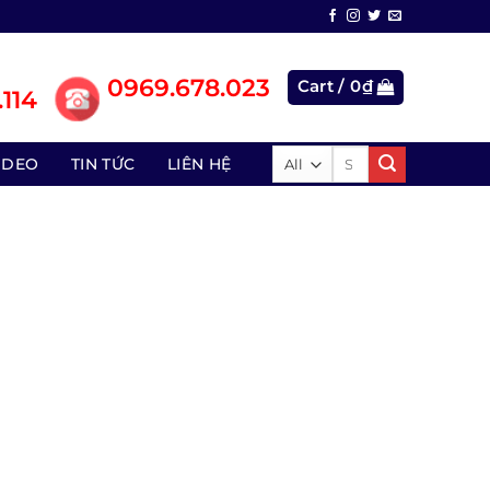
0969.678.023
Cart /
0
₫
114
Search
IDEO
TIN TỨC
LIÊN HỆ
for: