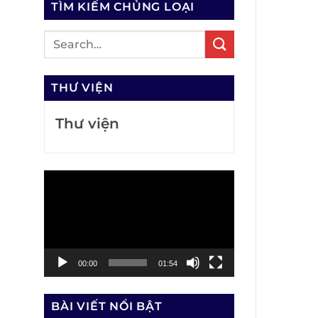
TÌM KIẾM CHỦNG LOẠI
THƯ VIỆN
Thư viện
Trình
chơi
Video
00:00
01:54
BÀI VIẾT NỔI BẬT