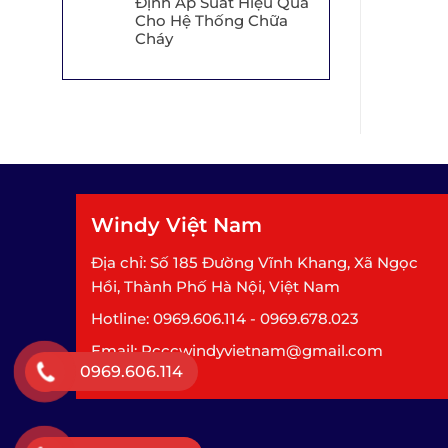
Định Áp Suất Hiệu Quả
Cho Hệ Thống Chữa
Cháy
Windy Việt Nam
Địa chỉ: Số 185 Đường Vĩnh Khang, Xã Ngọc
Hồi, Thành Phố Hà Nội, Việt Nam
Hotline: 0969.606.114 - 0969.678.023
Email: Pcccwindyvietnam@gmail.com
0969.606.114