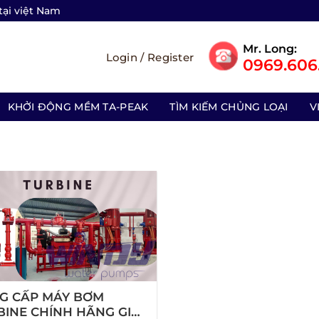
tại việt Nam
Mr. Long:
Login / Register
0969.606.
KHỞI ĐỘNG MỀM TA-PEAK
TÌM KIẾM CHỦNG LOẠI
V
G CẤP MÁY BƠM
BINE CHÍNH HÃNG GIÁ