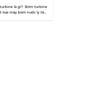
urbine là gì? Bơm turbine
t loại máy bơm nước ly tâm
iết