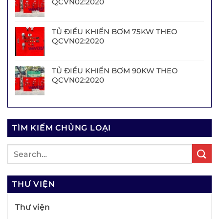
QCVN02:2020
TỦ ĐIỀU KHIỂN BƠM 75KW THEO
QCVN02:2020
TỦ ĐIỀU KHIỂN BƠM 90KW THEO
QCVN02:2020
TÌM KIẾM CHỦNG LOẠI
THƯ VIỆN
Thư viện