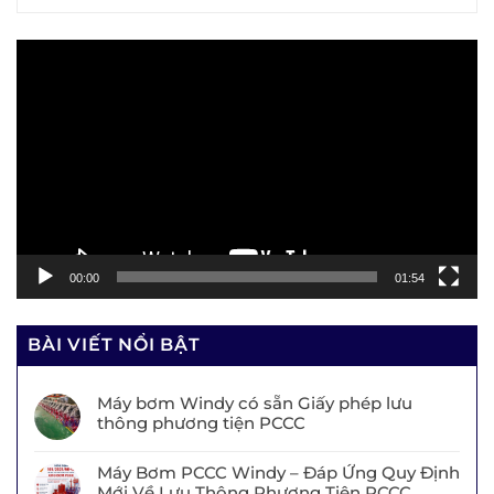
Trình
chơi
Video
00:00
01:54
BÀI VIẾT NỔI BẬT
Máy bơm Windy có sẵn Giấy phép lưu
thông phương tiện PCCC
Máy Bơm PCCC Windy – Đáp Ứng Quy Định
Mới Về Lưu Thông Phương Tiện PCCC