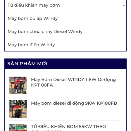
Tủ điều khiển máy bơm
Máy bơm bù áp Windy
Máy bơm chữa cháy Diesel Windy
Máy bơm điện Windy
SẢN PHẨM MỚI
Máy Bơm Diesel WINDY 11kW Di Động
KP1100FA
Máy bơm diesel di động 9KW KP188FB
TỦ ĐIỀU KHIỂN BƠM 55KW THEO