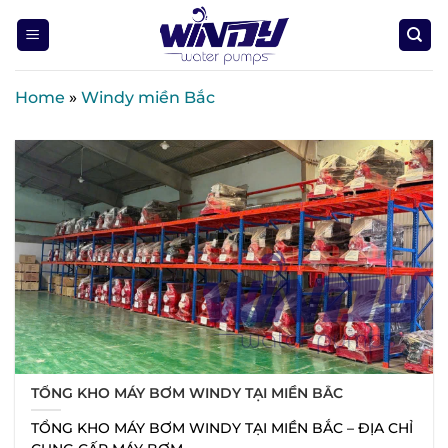
Skip
to
content
Home
»
Windy miền Bắc
TỔNG KHO MÁY BƠM WINDY TẠI MIỀN BẮC
TỔNG KHO MÁY BƠM WINDY TẠI MIỀN BẮC – ĐỊA CHỈ