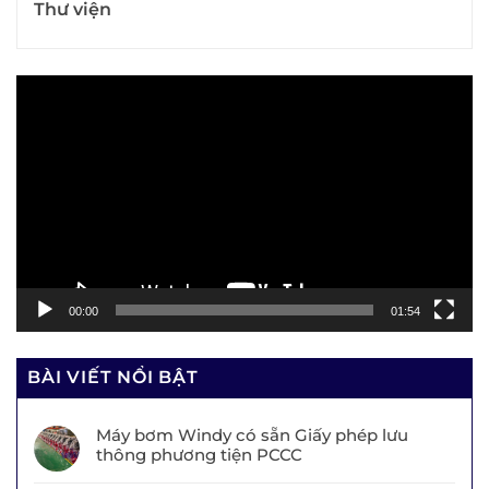
Thư viện
Trình
chơi
Video
00:00
01:54
BÀI VIẾT NỔI BẬT
Máy bơm Windy có sẵn Giấy phép lưu
thông phương tiện PCCC