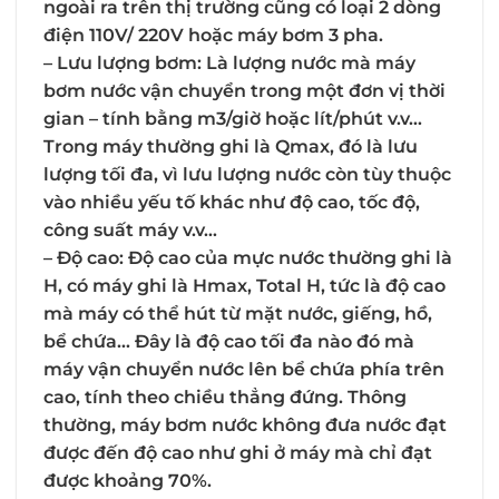
ngoài ra trên thị trường cũng có loại 2 dòng
điện 110V/ 220V hoặc máy bơm 3 pha.
–
Lưu lượng bơm
: Là lượng nước mà máy
bơm nước vận chuyển trong một đơn vị thời
gian – tính bằng m3/giờ hoặc lít/phút v.v…
Trong máy thường ghi là Qmax, đó là lưu
lượng tối đa, vì lưu lượng nước còn tùy thuộc
vào nhiều yếu tố khác như độ cao, tốc độ,
công suất máy v.v…
–
Độ cao
: Độ cao của mực nước thường ghi là
H, có máy ghi là Hmax, Total H, tức là độ cao
mà máy có thể hút từ mặt nước, giếng, hồ,
bể chứa… Đây là độ cao tối đa nào đó mà
máy vận chuyển nước lên bể chứa phía trên
cao, tính theo chiều thẳng đứng. Thông
thường, máy bơm nước không đưa nước đạt
được đến độ cao như ghi ở máy mà chỉ đạt
được khoảng 70%.