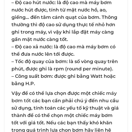
–
Độ cao hút nước
: là độ cao mà máy bơm
nước hút được, tính từ mặt nước hồ, ao,
giếng… đến tâm cánh quạt của bơm. Thông
thường thì độ cao sử dụng thực tế nhỏ hơn
ghi trong máy, vì vậy khi lắp đặt máy càng
gần mặt nước càng tốt.
–
Độ cao xả nước
: là độ cao mà máy bơm có
thể đưa nước lên tới được.
–
Tốc độ quay của bơm
: là số vòng quay trên
phút, được ghi là rpm (round per minute).
–
Công suất bơm
: được ghi bằng Watt hoặc
bằng H.P.
Vậy để có thể lựa chọn được một chiếc
máy
bơm tốt
các bạn cần phải chú ý đến nhu cầu
sử dụng, tính toán các yếu tố kỹ thuật và giá
thành để có thể chọn một chiếc máy bơm
tốt với giá tốt. Nếu các bạn thấy khó khăn
trong quá trình lựa chọn bơm hãy liên hệ