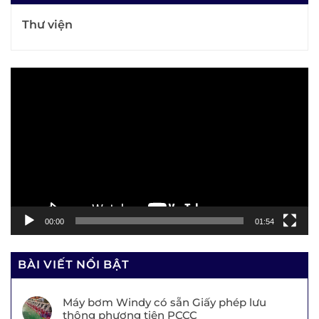
Thư viện
Trình
chơi
Video
00:00
01:54
BÀI VIẾT NỔI BẬT
Máy bơm Windy có sẵn Giấy phép lưu
thông phương tiện PCCC