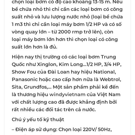
chọn loại bơm có độ cao khoảng 13-15 m. Nếu
bể chứa nhỏ thì chỉ cần các loại bơm có công
suất nhỏ và lưu lượng nước nhỏ (loại bể chứa
1 m3 thì chỉ cần loại máy bơm 1/2 HP và có số
vòng quay lớn – từ 2000 rmp trở lên), còn
loại máy bơm lớn hơn thì chọn loại có công
suất lớn hơn là đủ.
Hiện nay thị trường có các loại bơm Trung
Quốc như Xinglon, Kim Long…1/2 HP, 3/4 HP,
Show Fou của Đài Loan hay hiệu National,
Panasonic hoặc cao cấp hơn nữa là Webtrol,
Sita, Grundfos,… Một sản phẩm phải kể đến
là thương hiệu
windyvietnam
của Việt Nam
với chất lượng cao đã được khẳng định bởi
rất nhiều các đối tác trên cả nước.
Chú ý yếu tố kỹ thuật
–
Điện áp sử dụng
: Chọn loại 220V/ 50Hz,