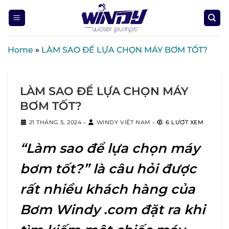
Skip
to
content
Home
»
LÀM SAO ĐỂ LỰA CHỌN MÁY BƠM TỐT?
LÀM SAO ĐỂ LỰA CHỌN MÁY
BƠM TỐT?
21 THÁNG 5, 2024
-
WINDY VIỆT NAM
-
6 LƯỢT XEM
“Làm sao để lựa chọn máy
bơm tốt?” là câu hỏi được
rất nhiều khách hàng của
Bơm Windy .com đặt ra khi