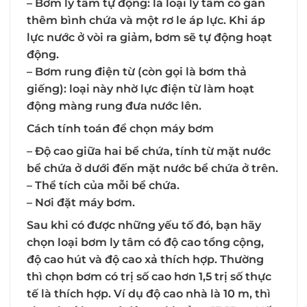
– Bơm ly tâm tự động:
là loại ly tâm có gắn
thêm bình chứa và một rơ le áp lực. Khi áp
lực nước ở vòi ra giảm, bơm sẽ tự động hoạt
động.
– Bơm rung điện từ (còn gọi là bơm thả
giếng):
loại này nhờ lực điện từ làm hoạt
động màng rung đưa nước lên.
Cách tính toán để chọn máy bơm
– Độ cao giữa hai bể chứa, tính từ mặt nước
bể chứa ở dưới đến mặt nước bể chứa ở trên.
– Thể tích của mỗi bể chứa.
– Nơi đặt máy bơm.
Sau khi có được những yếu tố đó, bạn hãy
chọn loại bơm ly tâm có độ cao tổng cộng,
độ cao hút và độ cao xả thích hợp. Thường
thì chọn bơm có trị số cao hơn 1,5 trị số thực
tế là thích hợp. Ví dụ độ cao nhà là 10 m, thì