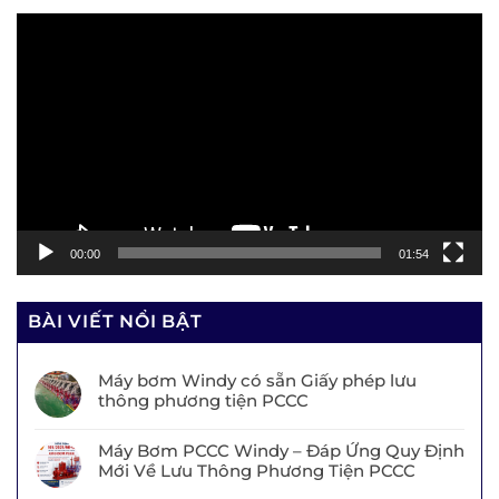
Trình
chơi
Video
00:00
01:54
BÀI VIẾT NỔI BẬT
Máy bơm Windy có sẵn Giấy phép lưu
thông phương tiện PCCC
Máy Bơm PCCC Windy – Đáp Ứng Quy Định
Mới Về Lưu Thông Phương Tiện PCCC