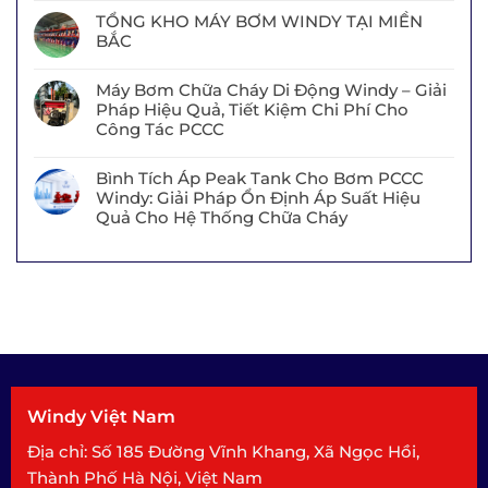
TỔNG KHO MÁY BƠM WINDY TẠI MIỀN
BẮC
Máy Bơm Chữa Cháy Di Động Windy – Giải
Pháp Hiệu Quả, Tiết Kiệm Chi Phí Cho
Công Tác PCCC
Bình Tích Áp Peak Tank Cho Bơm PCCC
Windy: Giải Pháp Ổn Định Áp Suất Hiệu
Quả Cho Hệ Thống Chữa Cháy
Windy Việt Nam
Địa chỉ: Số 185 Đường Vĩnh Khang, Xã Ngọc Hồi,
Thành Phố Hà Nội, Việt Nam