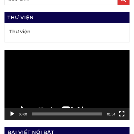
THƯ VIỆN
Thư viện
Trình
chơi
Video
00:00
01:54
BÀI VIẾT NỔI BẬT