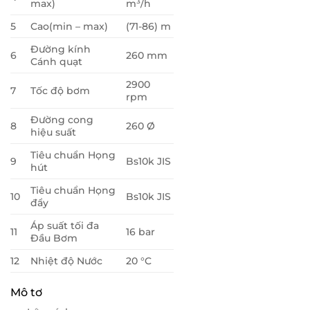
max)
m³/h
5
Cao(min – max)
(71-86) m
Đường kính
6
260 mm
Cánh quạt
2900
7
Tốc độ bơm
rpm
Đường cong
8
260 Ø
hiệu suất
Tiêu chuẩn Họng
9
Bs10k JIS
hút
Tiêu chuẩn Họng
10
Bs10k JIS
đẩy
Áp suất tối đa
11
16 bar
Đầu Bơm
12
Nhiệt độ Nước
20 °C
Mô tơ