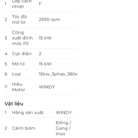
Lớp cách
1
F
nhiệt
Tốc độ
2
2930 rpm
mô tơ
Công
3
suất định
15 kW
mức P2
4
Cực điện
2
5
Mô tơ
15 kW
6
Loại
15kw_3phas_380v
Hiệu
7
WINDY
Motor
Vật liệu
1
Hãng sản xuất
WINDY
Đồng /
2
Cánh bơm
Gang /
Inox