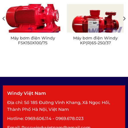
Máy bơm điện Windy
Máy bơm điện Windy
FSK150X100/75
KP(R)65-250/37
Windy Việt Nam
Địa chỉ: Số 185 Đường Vĩnh Khang, Xã Ngọc Hồi,
Thành Phố Hà Nội, Việt Nam
Hotline: 0969.606.114 - 0969.678.023
Email: Pcccwindyvietnam@gmail.com