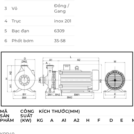
Đồng /
3
Vỏ
Gang
4
Trục
inox 201
5
Bạc đạn
6309
6
Phốt bơm
35-58
MÃ
CÔNG
KÍCH THƯỚC(MM)
SẢN
SUẤT
PHẨM
(KW)
KG
A
A1
A2
H
F
D
E
KPR40-