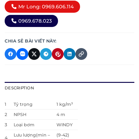
Mr Long: 0969.606.114
0969.678.023
CHIA SẺ BÀI VIẾT NÀY:
DESCRIPTION
1
Tỷ trọng
1 kg/m³
2
NPSH
4 m
3
Loại bơm
WINDY
Lưu lượng(min –
(9-42)
4