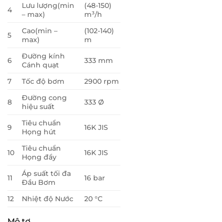
Lưu lượng(min
(48-150)
4
– max)
m³/h
Cao(min –
(102-140)
5
max)
m
Đường kính
6
333 mm
Cánh quạt
7
Tốc độ bơm
2900 rpm
Đường cong
8
333 Ø
hiệu suất
Tiêu chuẩn
9
16K JIS
Họng hút
Tiêu chuẩn
10
16K JIS
Họng đẩy
Áp suất tối đa
11
16 bar
Đầu Bơm
12
Nhiệt độ Nước
20 °C
Mô tơ