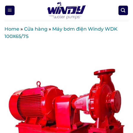
Skip
to
content
Home
»
Cửa hàng
»
Máy bơm điện Windy WDK
100X65/75