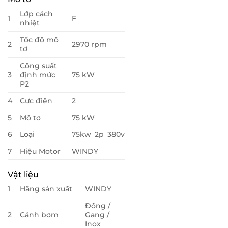
Lớp cách
1
F
nhiệt
Tốc độ mô
2
2970 rpm
tơ
Công suất
3
định mức
75 kW
P2
4
Cực điện
2
5
Mô tơ
75 kW
6
Loại
75kw_2p_380v
7
Hiệu Motor
WINDY
Vật liệu
1
Hãng sản xuất
WINDY
Đồng /
2
Cánh bơm
Gang /
Inox