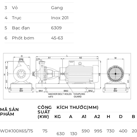
3
Vỏ
Gang
4
Trục
Inox 201
5
Bạc đạn
6309
6
Phốt bơm
45-63
CÔNG
KÍCH THƯỚC(MM)
MÃ SẢN
SUẤT
PHẨM
(KW)
KG
A
A1
A2
H
D
B
WDK100X65/75
75
590
995
730
400
2
630
130