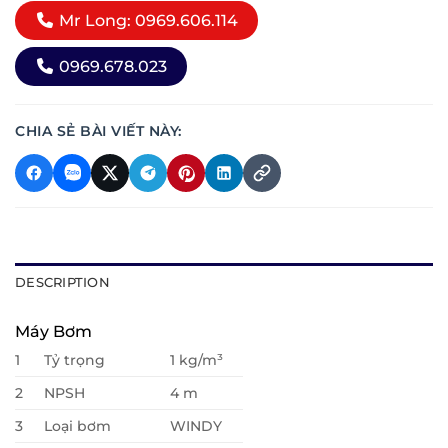
Mr Long: 0969.606.114
0969.678.023
CHIA SẺ BÀI VIẾT NÀY:
DESCRIPTION
Máy Bơm
1
Tỷ trọng
1 kg/m³
2
NPSH
4 m
3
Loại bơm
WINDY