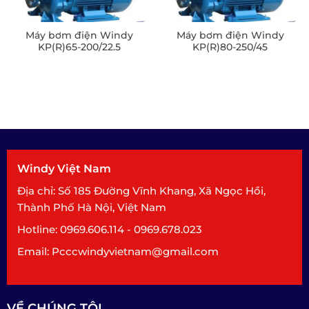
Máy bơm điện Windy
Máy bơm điện Windy
KP(R)65-200/22.5
KP(R)80-250/45
Windy Việt Nam
Địa chỉ: Số 185 Đường Vĩnh Khang, Xã Ngọc Hồi,
Thành Phố Hà Nội, Việt Nam
Hotline: 0969.606.114 - 0969.678.023
Email: Pcccwindyvietnam@gmail.com
VỀ CHÚNG TÔI