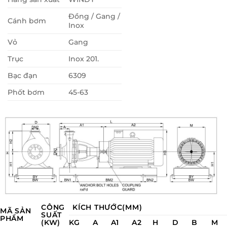
Đồng / Gang /
Cánh bơm
Inox
Vỏ
Gang
Trục
Inox 201.
Bạc đạn
6309
Phốt bơm
45-63
CÔNG
KÍCH THƯỚC(MM)
MÃ SẢN
SUẤT
PHẨM
(KW)
KG
A
A1
A2
H
D
B
M