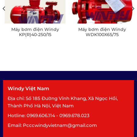
Máy bơm điện Windy
Máy bơm điện Windy
KP(R)40-250/15
WDK100X65/75
Windy Việt Nam
Địa chỉ: Số 185 Đường Vĩnh Khang, Xã Ngọc Hồi,
Thành Phố Hà Nội, Việt Nam
Hotline: 0969.606.114 - 0969.678.023
Email: Pcccwindyvietnam@gmail.com