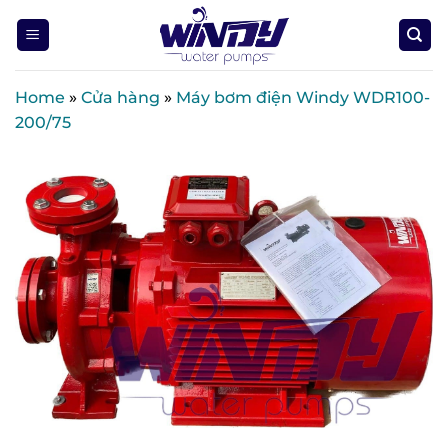
Skip
to
content
Home
»
Cửa hàng
»
Máy bơm điện Windy WDR100-
200/75