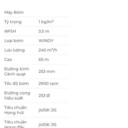
Máy Bơm
Tỷ trọng
1 kg/m³
NPSH
3.5 m
Loại bơm
WINDY
Lưu lượng
240 m³/h
Cao
65 m
Đường kính
253 mm
Cánh quạt
Tốc độ bơm
2900 rpm
Đường cong
253 Ø
hiệu suất
Tiêu chuẩn
jis10K JIS
Họng hút
Tiêu chuẩn
jis10K JIS
Họng đẩy