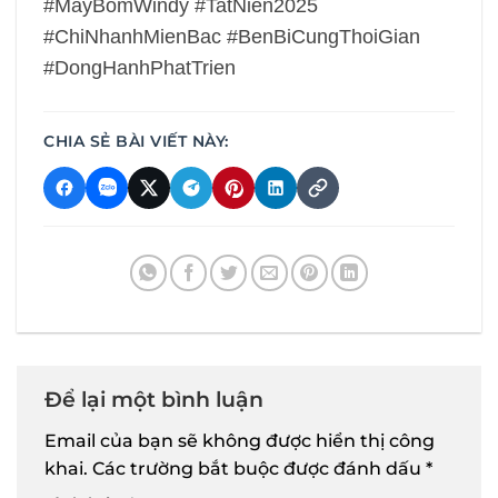
#MayBomWindy #TatNien2025
#ChiNhanhMienBac #BenBiCungThoiGian
#DongHanhPhatTrien
CHIA SẺ BÀI VIẾT NÀY:
Để lại một bình luận
Email của bạn sẽ không được hiển thị công
khai.
Các trường bắt buộc được đánh dấu
*