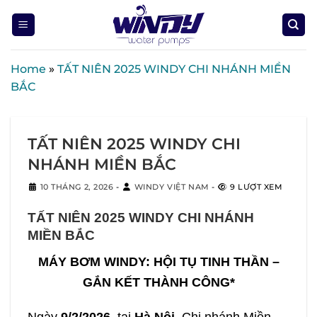
Skip
to
content
Home
»
TẤT NIÊN 2025 WINDY CHI NHÁNH MIỀN
BẮC
TẤT NIÊN 2025 WINDY CHI
NHÁNH MIỀN BẮC
10 THÁNG 2, 2026
-
WINDY VIỆT NAM
-
9 LƯỢT XEM
TẤT NIÊN 2025 WINDY CHI NHÁNH
MIỀN BẮC
MÁY BƠM WINDY: HỘI TỤ TINH THẦN –
GẮN KẾT THÀNH CÔNG*
Ngày
9/2/2026
, tại
Hà Nội
, Chi nhánh Miền