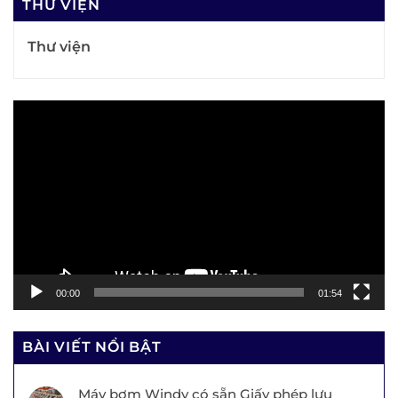
THƯ VIỆN
Thư viện
Trình
chơi
Video
00:00
01:54
BÀI VIẾT NỔI BẬT
Máy bơm Windy có sẵn Giấy phép lưu