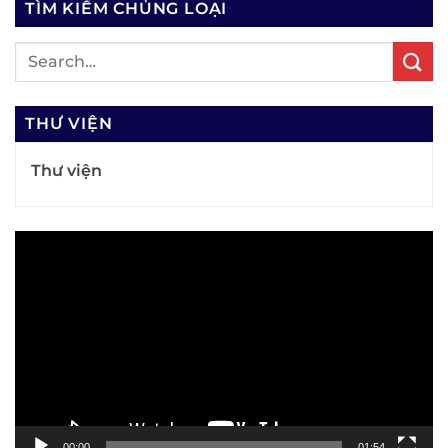
TÌM KIẾM CHỦNG LOẠI
THƯ VIỆN
Thư viện
Trình
chơi
Video
00:00
01:54