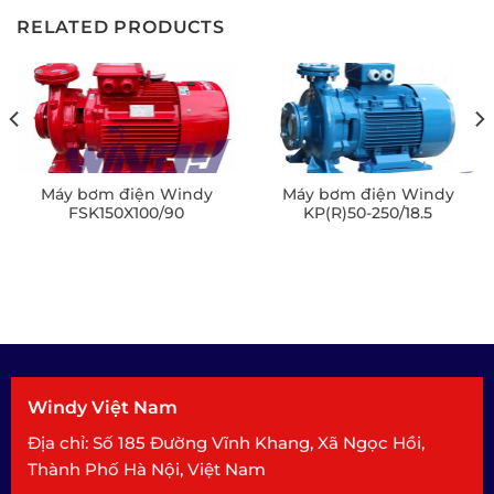
RELATED PRODUCTS
Máy bơm điện Windy
Máy bơm điện Windy
FSK150X100/90
KP(R)50-250/18.5
Windy Việt Nam
Địa chỉ: Số 185 Đường Vĩnh Khang, Xã Ngọc Hồi,
Thành Phố Hà Nội, Việt Nam