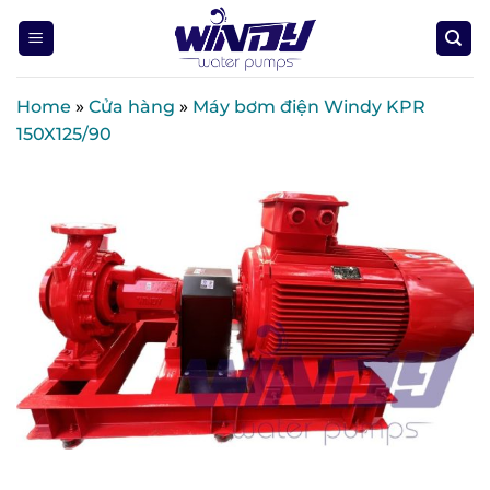
Skip
to
content
Home
»
Cửa hàng
»
Máy bơm điện Windy KPR
150X125/90