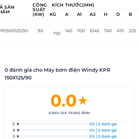
CÔNG
KÍCH THƯỚC(MM)
Ã SẢN
SUẤT
HẨM
(KW)
KG
A
A1
A2
H
D
B
PR150X125/90
90
140
700
1045
740
470
225
735
0 đánh giá cho Máy bơm điện Windy KPR
150X125/90
0.0
★
ĐÁNH GIÁ TRUNG BÌNH
5 ★
0% | 0 đánh giá
4 ★
0% | 0 đánh giá
3 ★
0% | 0 đánh giá