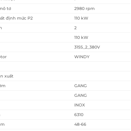
mô tơ
2980 rpm
ất định mức P2
110 kW
n
2
110 kW
315S_2_380V
tor
WINDY
n xuất
ơm
GANG
GANG
INOX
n
6310
ơm
48-66