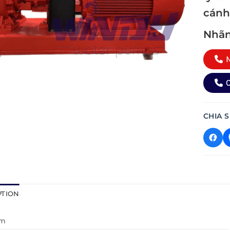
cánh
Nhãn
M
0
CHIA S
PTION
ơm