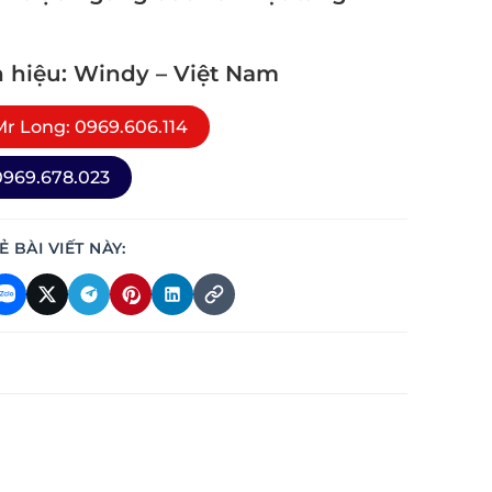
 hiệu: Windy – Việt Nam
r Long: 0969.606.114
969.678.023
Ẻ BÀI VIẾT NÀY: