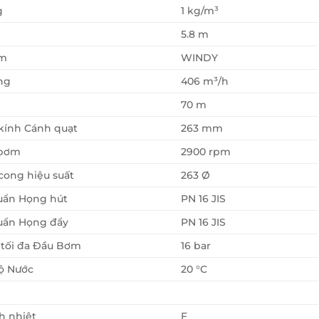
g
1 kg/m³
5.8 m
ơm
WINDY
ng
406 m³/h
70 m
kính Cánh quạt
263 mm
 bơm
2900 rpm
ong hiệu suất
263 Ø
uẩn Họng hút
PN 16 JIS
uẩn Họng đẩy
PN 16 JIS
 tối đa Đầu Bơm
16 bar
ộ Nước
20 °C
h nhiệt
F