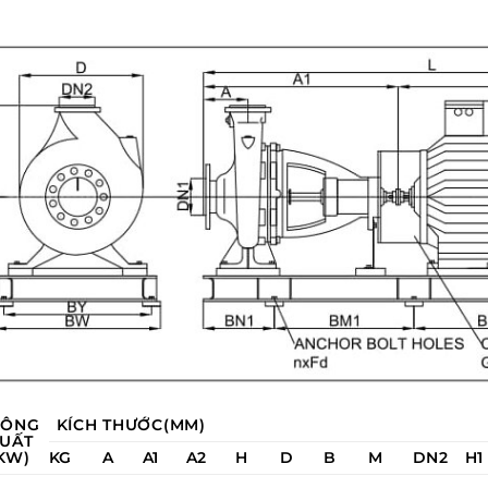
CÔNG
KÍCH THƯỚC(MM)
UẤT
KW)
KG
A
A1
A2
H
D
B
M
DN2
H1