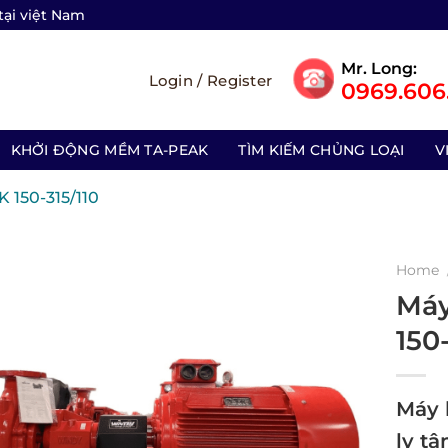
tại việt Nam
Mr. Long:
Login / Register
0969.606.
KHỞI ĐỘNG MỀM TA-PEAK
TÌM KIẾM CHỦNG LOẠI
V
150-315/110
Home
Máy
150
Máy 
ly t