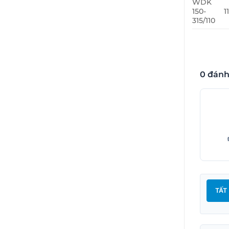
WDK
150-
1
315/110
0 đánh
TẤT