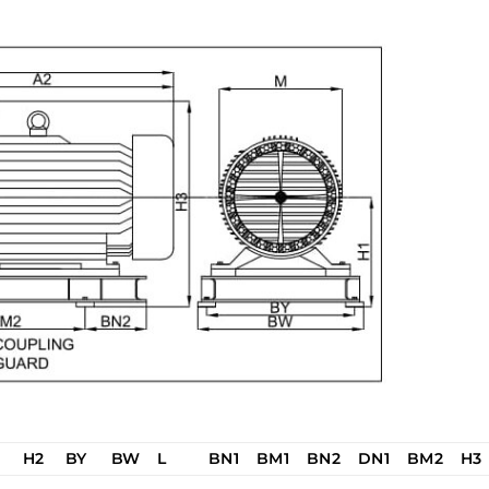
H2
BY
BW
L
BN1
BM1
BN2
DN1
BM2
H3