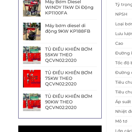
Máy Bơm Diesel
Tỷ trọn
WINDY 11kW Di Động
KP1100FA
NPSH
Loại b
Máy bơm diesel di
động 9KW KP188FB
Lưu lượ
Cao
TỦ ĐIỀU KHIỂN BƠM
Đường 
55KW THEO
QCVN02:2020
Tốc độ
Đường c
TỦ ĐIỀU KHIỂN BƠM
75KW THEO
Tiêu ch
QCVN02:2020
Tiêu ch
TỦ ĐIỀU KHIỂN BƠM
Áp suất
90KW THEO
QCVN02:2020
Nhiệt đ
Mô tơ
Trình
Lớp các