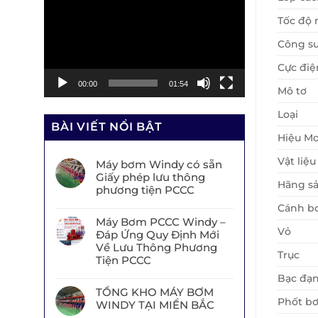
chơi
Tốc độ 
Video
Công su
Cực điệ
00:00
01:54
Mô tơ
Loại
BÀI VIẾT NỔI BẬT
Hiệu Mo
Vật liệu
Máy bơm Windy có sẵn
Giấy phép lưu thông
Hãng sả
phương tiện PCCC
Cánh b
Máy Bơm PCCC Windy –
Vỏ
Đáp Ứng Quy Định Mới
Về Lưu Thông Phương
Trục
Tiện PCCC
Bạc đạ
TỔNG KHO MÁY BƠM
Phốt b
WINDY TẠI MIỀN BẮC