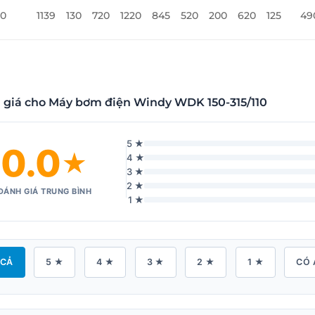
10
1139
130
720
1220
845
520
200
620
125
49
 giá cho Máy bơm điện Windy WDK 150-315/110
5 ★
0.0
★
4 ★
3 ★
2 ★
ĐÁNH GIÁ TRUNG BÌNH
1 ★
 CẢ
5 ★
4 ★
3 ★
2 ★
1 ★
CÓ 