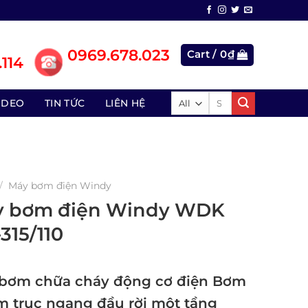
0969.678.023
Cart /
0
₫
114
Search
IDEO
TIN TỨC
LIÊN HỆ
for:
/
Máy bơm điện Windy
 bơm điện Windy WDK
-315/110
bơm chữa cháy động cơ điện Bơm
âm trục ngang đầu rời một tầng