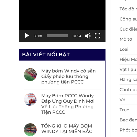
chơi
Tốc độ 
Video
Công su
Cực điệ
00:00
01:54
Mô tơ
Loại
BÀI VIẾT NỔI BẬT
Hiệu Mo
Vật liệu
Máy bơm Windy có sẵn
Giấy phép lưu thông
Hãng sả
phương tiện PCCC
Cánh b
Máy Bơm PCCC Windy –
Vỏ
Đáp Ứng Quy Định Mới
Về Lưu Thông Phương
Trục
Tiện PCCC
Bạc đạ
TỔNG KHO MÁY BƠM
Phốt b
WINDY TẠI MIỀN BẮC