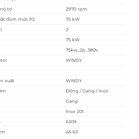
mô tơ
2970 rpm
ất định mức P2
75 kW
n
2
75 kW
75kw_2p_380v
tor
WINDY
n xuất
WINDY
ơm
Đồng / Gang / Inox
Gang
Inox 201.
n
6309
ơm
45-63