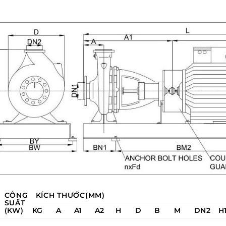
CÔNG
KÍCH THƯỚC(MM)
SUẤT
(KW)
KG
A
A1
A2
H
D
B
M
DN2
H