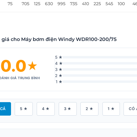
75
705
125
630
995
735
410
225
545
100
4
 giá cho Máy bơm điện Windy WDR100-200/75
5 ★
0.0
★
4 ★
3 ★
2 ★
ĐÁNH GIÁ TRUNG BÌNH
1 ★
 CẢ
5 ★
4 ★
3 ★
2 ★
1 ★
CÓ 