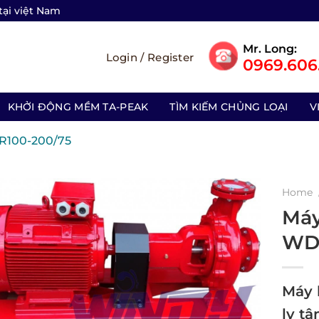
tại việt Nam
Mr. Long:
Login / Register
0969.606.
KHỞI ĐỘNG MỀM TA-PEAK
TÌM KIẾM CHỦNG LOẠI
V
R100-200/75
Home
Máy
WDR
Máy 
ly t