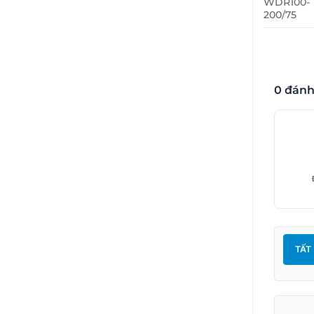
WDR100-
200/75
0 đánh
TẤT