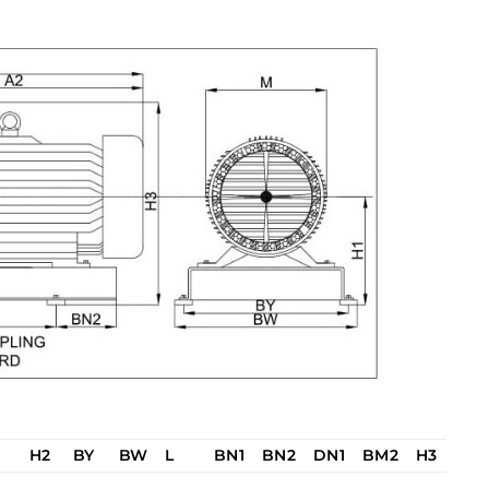
1
H2
BY
BW
L
BN1
BN2
DN1
BM2
H3