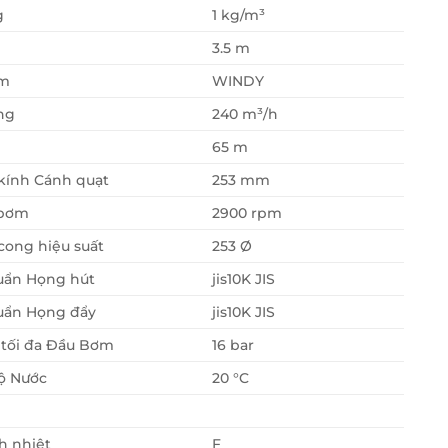
g
1 kg/m³
3.5 m
ơm
WINDY
ng
240 m³/h
65 m
kính Cánh quạt
253 mm
 bơm
2900 rpm
ong hiệu suất
253 Ø
uẩn Họng hút
jis10K JIS
uẩn Họng đẩy
jis10K JIS
 tối đa Đầu Bơm
16 bar
ộ Nước
20 °C
h nhiệt
F