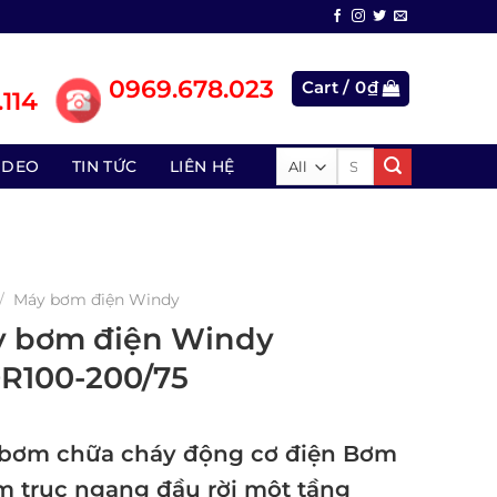
0969.678.023
Cart /
0
₫
114
Search
IDEO
TIN TỨC
LIÊN HỆ
for:
/
Máy bơm điện Windy
 bơm điện Windy
100-200/75
bơm chữa cháy động cơ điện Bơm
âm trục ngang đầu rời một tầng