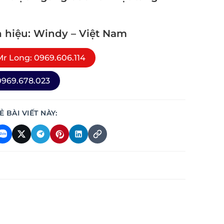
 hiệu: Windy – Việt Nam
r Long: 0969.606.114
969.678.023
Ẻ BÀI VIẾT NÀY: