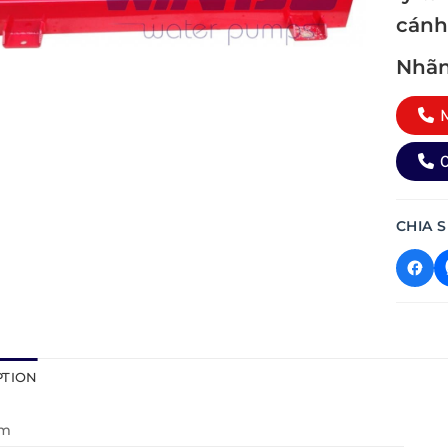
cánh
Nhãn
M
0
CHIA S
PTION
ơm