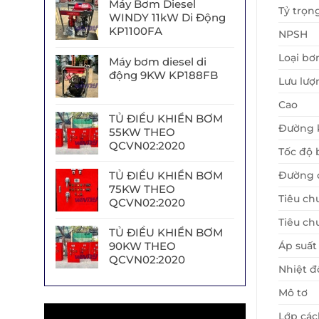
Máy Bơm Diesel
Tỷ trọn
WINDY 11kW Di Động
KP1100FA
NPSH
Loại b
Máy bơm diesel di
động 9KW KP188FB
Lưu lượ
Cao
TỦ ĐIỀU KHIỂN BƠM
Đường 
55KW THEO
QCVN02:2020
Tốc độ
Đường c
TỦ ĐIỀU KHIỂN BƠM
75KW THEO
Tiêu ch
QCVN02:2020
Tiêu ch
TỦ ĐIỀU KHIỂN BƠM
Áp suất
90KW THEO
QCVN02:2020
Nhiệt đ
Mô tơ
Trình
Lớp các