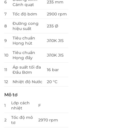
6
235 mm
Cánh quạt
7
Tốc độ bơm
2900 rpm
Đường cong
8
235 Ø
hiệu suất
Tiêu chuẩn
9
Jí10K JIS
Họng hút
Tiêu chuẩn
10
Jí10K JIS
Họng đẩy
Áp suất tối đa
11
16 bar
Đầu Bơm
12
Nhiệt độ Nước
20 °C
Mô tơ
Lớp cách
1
F
nhiệt
Tốc độ mô
2
2970 rpm
tơ