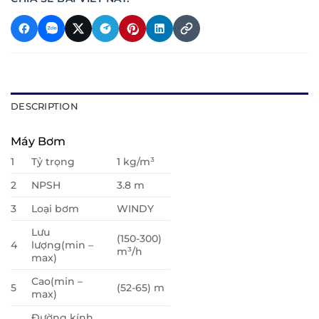
DESCRIPTION
Máy Bơm
1
Tỷ trọng
1 kg/m³
2
NPSH
3.8 m
3
Loại bơm
WINDY
Lưu
(150-300)
4
lượng(min –
m³/h
max)
Cao(min –
5
(52-65) m
max)
Đường kính