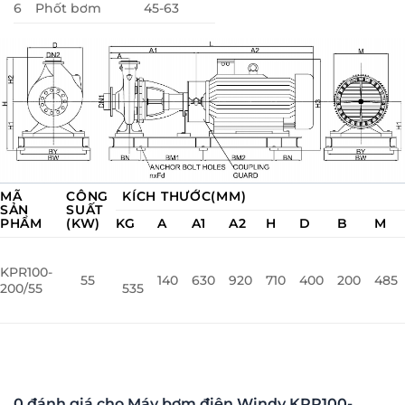
6
Phốt bơm
45-63
MÃ
CÔNG
KÍCH THƯỚC(MM)
SẢN
SUẤT
PHẨM
(KW)
KG
A
A1
A2
H
D
B
M
KPR100-
55
140
630
920
710
400
200
485
200/55
535
0 đánh giá cho Máy bơm điện Windy KPR100-