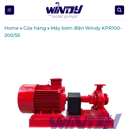
Skip
to
content
Home
»
Cửa hàng
»
Máy bơm điện Windy KPR100-
200/55