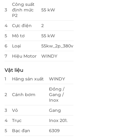
Công suất
3
định mức
55 kW
P2
4
Cực điện
2
5
Mô tơ
55 kW
6
Loại
55kw_2p_380v
7
Hiệu Motor
WINDY
Vật liệu
1
Hãng sản xuất
WINDY
Đồng /
2
Cánh bơm
Gang /
Inox
3
Vỏ
Gang
4
Trục
Inox 201.
5
Bạc đạn
6309