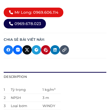
Mr Long: 0969.606.114
0969.678.023
CHIA SẺ BÀI VIẾT NÀY:
DESCRIPTION
1
Tỷ trọng
1 kg/m³
2
NPSH
3 m
3
Loại bơm
WINDY