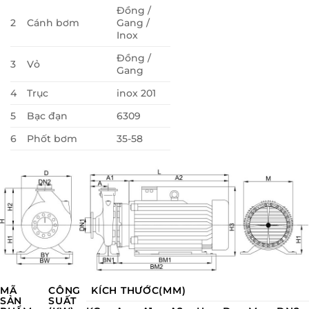
Đồng /
2
Cánh bơm
Gang /
Inox
Đồng /
3
Vỏ
Gang
4
Trục
inox 201
5
Bạc đạn
6309
6
Phốt bơm
35-58
MÃ
CÔNG
KÍCH THƯỚC(MM)
SẢN
SUẤT