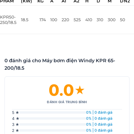
PHẨM
(KW)
KG
A
A1
A2
H
D
M
DN2
KPR50-
18.5
174
100
220
525
410
310
300
50
250/18.5
0 đánh giá cho Máy bơm điện Windy KPR 65-
200/18.5
0.0
★
ĐÁNH GIÁ TRUNG BÌNH
5 ★
0% | 0 đánh giá
4 ★
0% | 0 đánh giá
3 ★
0% | 0 đánh giá
2 ★
0% | 0 đánh giá