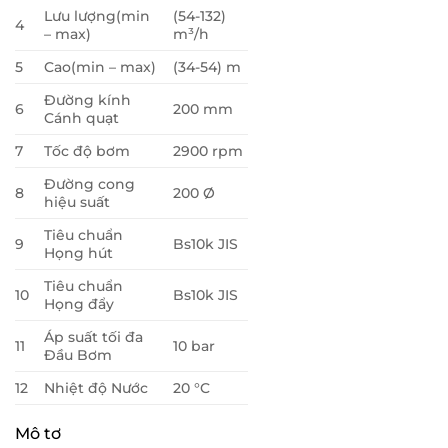
Lưu lượng(min
(54-132)
4
– max)
m³/h
5
Cao(min – max)
(34-54) m
Đường kính
6
200 mm
Cánh quạt
7
Tốc độ bơm
2900 rpm
Đường cong
8
200 Ø
hiệu suất
Tiêu chuẩn
9
Bs10k JIS
Họng hút
Tiêu chuẩn
10
Bs10k JIS
Họng đẩy
Áp suất tối đa
11
10 bar
Đầu Bơm
12
Nhiệt độ Nước
20 °C
Mô tơ