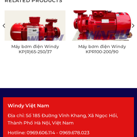
RELATED PRODUCTS
Máy bơm điện Windy
Máy bơm điện Windy
KP(R)65-250/37
KPR100-200/90
Windy Việt Nam
Địa chỉ: Số 185 Đường Vĩnh Khang, Xã Ngọc Hồi,
Thành Phố Hà Nội, Việt Nam
Hotline: 0969.606.114 - 0969.678.023