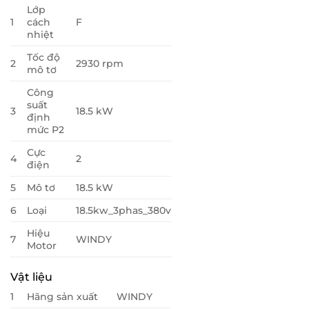
Lớp
1
cách
F
nhiệt
Tốc độ
2
2930 rpm
mô tơ
Công
suất
3
18.5 kW
định
mức P2
Cực
4
2
điện
5
Mô tơ
18.5 kW
6
Loại
18.5kw_3phas_380v
Hiệu
7
WINDY
Motor
Vật liệu
1
Hãng sản xuất
WINDY